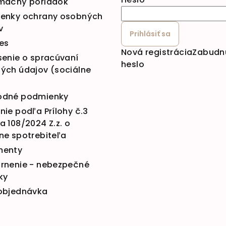
mačný poriadok
enky ochrany osobných
v
Prihlásiť sa
es
Nová registrácia
Zabudn
senie o spracúvaní
heslo
ých údajov (sociálne
dné podmienky
ie podľa Prílohy č.3
 108/2024 Z.z. o
ne spotrebiteľa
menty
rnenie - nebezpečné
ky
objednávka