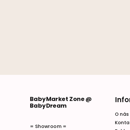
Zápätie
BabyMarket Zone @
Inf
BabyDream
O nás
Konta
= Showroom =