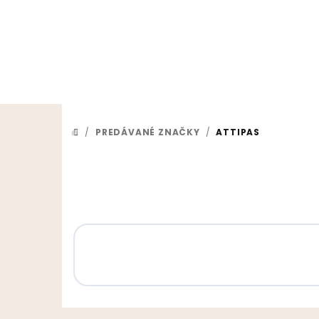
Prejsť na obsah
/
PREDÁVANÉ ZNAČKY
/
ATTIPAS
DOMOV