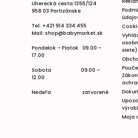
Rekla
Uherecká cesta 1355/124
Podmi
958 03 Partizánske
údajo
Tel:
+421 914 334 455
Cooki
Mail:
shop@babymarket.sk
Vyhlá
osobn
Pondelok – Piatok 09.00 –
siete)
17.00
Obcho
Poučen
Sobota 09.00 –
Zákona
12.00
ochra
Doku
Nedeľa zatvorené
Upozo
výrob
Moja 