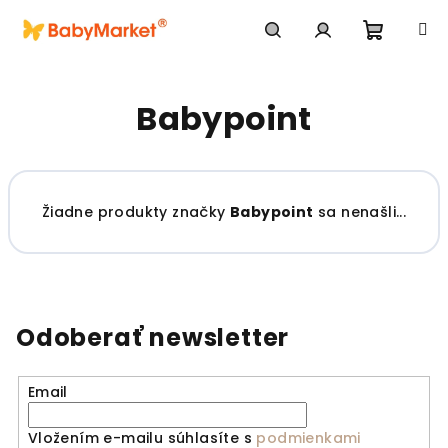
Prejsť na obsah
Nákupn
Hľadať
Prihlásenie
Babypoint
Žiadne produkty značky
Babypoint
sa nenašli...
Odoberať newsletter
Email
Vložením e-mailu súhlasíte s
podmienkami