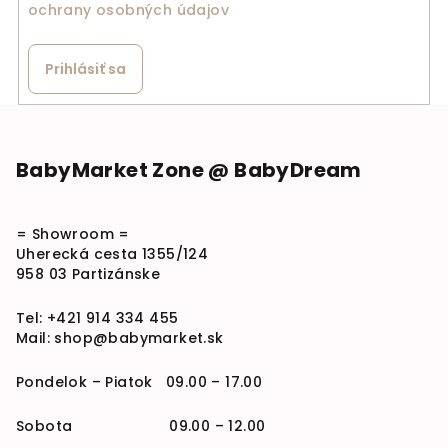
ochrany osobných údajov
Prihlásiť sa
Zápätie
BabyMarket Zone @ BabyDream
= Showroom =
Uherecká cesta 1355/124
958 03 Partizánske
Tel:
+421 914 334 455
Mail:
shop@babymarket.sk
Pondelok – Piatok 09.00 – 17.00
Sobota 09.00 – 12.00