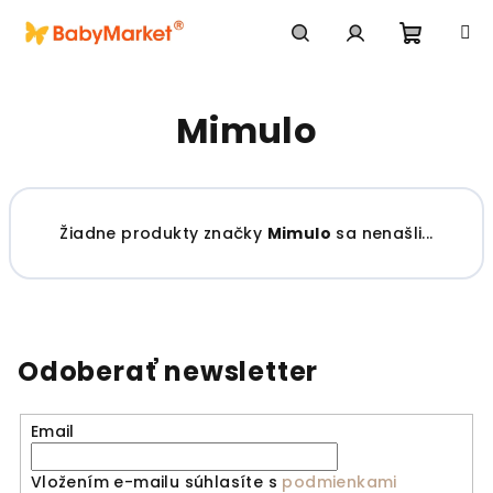
Prejsť na obsah
Nákupn
Hľadať
Prihlásenie
Mimulo
Žiadne produkty značky
Mimulo
sa nenašli...
Odoberať newsletter
Email
Vložením e-mailu súhlasíte s
podmienkami