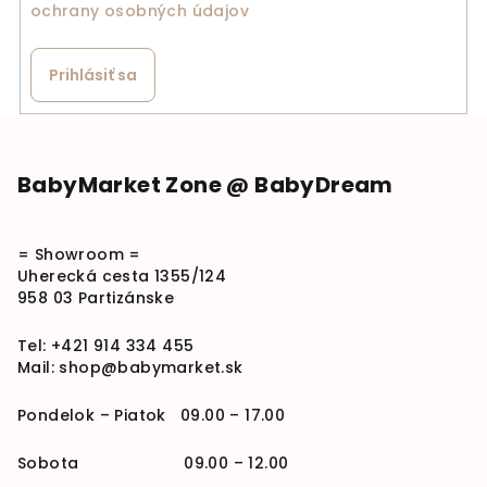
ochrany osobných údajov
Prihlásiť sa
Zápätie
BabyMarket Zone @ BabyDream
= Showroom =
Uherecká cesta 1355/124
958 03 Partizánske
Tel:
+421 914 334 455
Mail:
shop@babymarket.sk
Pondelok – Piatok 09.00 – 17.00
Sobota 09.00 – 12.00