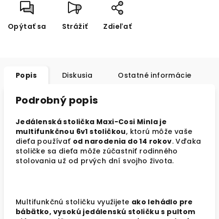
Opýtať sa
Strážiť
Zdieľať
Popis
Diskusia
Ostatné informácie
Podrobný popis
Jedálenská stolička Maxi-Cosi Minla je
multifunkčnou 6v1 stoličkou
, ktorú môže vaše
dieťa používať
od narodenia do 14 rokov
. Vďaka
stoličke sa dieťa môže zúčastniť rodinného
stolovania už od prvých dní svojho života.
Multifunkčnú stoličku využijete
ako lehádlo pre
bábätko, vysokú jedálenskú stoličku s pultom