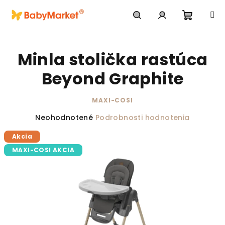
Prejsť na obsah
Nákupn
Hľadať
Prihlásenie
Minla stolička rastúca
Beyond Graphite
MAXI-COSI
Priemerné hodnotenie produktu je 0,0 z 5 hviezdič
Neohodnotené
Podrobnosti hodnotenia
Akcia
MAXI-COSI AKCIA