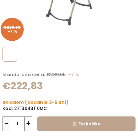
€239,60
–7 %
štandardná cena:
€239,60
–7 %
€222,83
Jednotková cena:
Skladom (dodanie 3-6 dní)
Kód:
2713043110MC
−
+
Do košíka