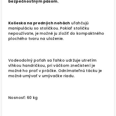
bezpečnostným pásom.
Kolieska na predných nohách
uľahčujú
manipuláciu so stoličkou. Pokiaľ stoličku
nepoužívate, je možné ju zložiť do kompaktného
plochého tvaru na uloženie.
Vodeodolný poťah sa ľahko udržuje utretím
vlhkou handričkou, pri väčšom znečistení je
možné ho prať v práčke. Odnímateľnú tácku je
možné umývať v umývačke riadu.
Nosnosť: 60 kg