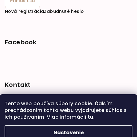
Prihlásiť sa
Nová registrácia
Zabudnuté heslo
Facebook
Kontakt
shop
@
babymarket.sk
Tento web používa súbory cookie. Ďalším
+421 914 334 455
prechádzaním tohto webu vyjadrujete súhlas s
ich používaním. Viac informácií
tu
.
Nastavenie