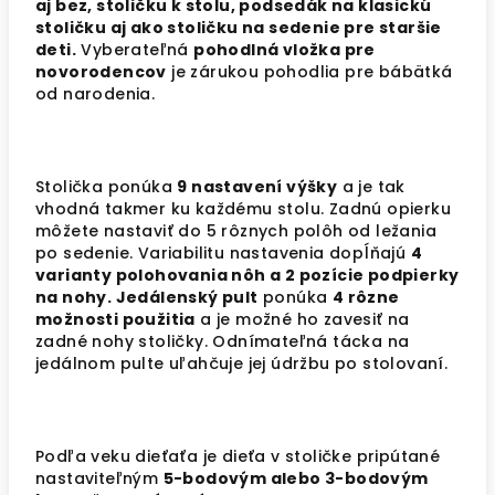
aj bez, stoličku k stolu, podsedák na klasickú
stoličku aj ako stoličku na sedenie pre staršie
deti.
Vyberateľná
pohodlná vložka pre
novorodencov
je zárukou pohodlia pre bábätká
od narodenia.
Stolička ponúka
9 nastavení výšky
a je tak
vhodná takmer ku každému stolu. Zadnú opierku
môžete nastaviť do 5 rôznych polôh od ležania
po sedenie. Variabilitu nastavenia dopĺňajú
4
varianty polohovania nôh a 2 pozície podpierky
na nohy. Jedálenský pult
ponúka
4 rôzne
možnosti použitia
a je možné ho zavesiť na
zadné nohy stoličky. Odnímateľná tácka na
jedálnom pulte uľahčuje jej údržbu po stolovaní.
Podľa veku dieťaťa je dieťa v stoličke pripútané
nastaviteľným
5-bodovým alebo 3-bodovým