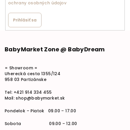
ochrany osobných údajov
Prihlásiť sa
Zápätie
BabyMarket Zone @ BabyDream
= Showroom =
Uherecká cesta 1355/124
958 03 Partizánske
Tel:
+421 914 334 455
Mail:
shop@babymarket.sk
Pondelok – Piatok 09.00 – 17.00
Sobota 09.00 – 12.00