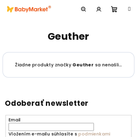
Prejsť na obsah
Nákupn
Hľadať
Prihlásenie
Geuther
Žiadne produkty značky
Geuther
sa nenašli...
Odoberať newsletter
Email
Vložením e-mailu súhlasíte s
podmienkami