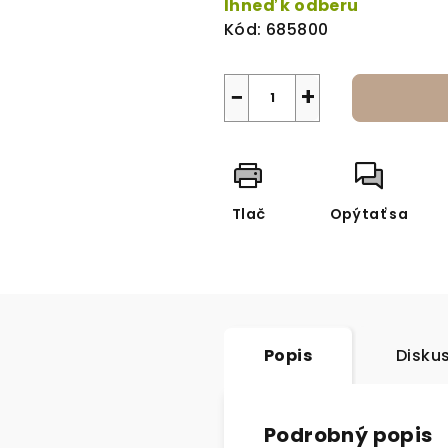
Ihneď k odberu
Kód:
685800
−
+
Tlač
Opýtať sa
Popis
Disku
Podrobný popis