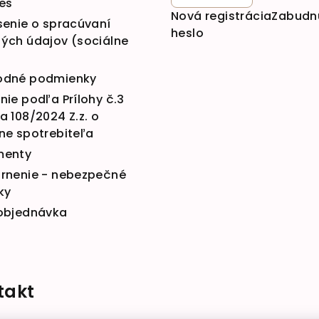
es
Nová registrácia
Zabudn
senie o spracúvaní
heslo
ých údajov (sociálne
dné podmienky
ie podľa Prílohy č.3
 108/2024 Z.z. o
ne spotrebiteľa
menty
rnenie - nebezpečné
ky
objednávka
takt