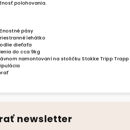
ožnosť polohovania.
čnostné pásy
riestranné lehátko
odlie dieťaťa
enia do cca 9kg
právnom namontovaní na stoličku Stokke Tripp Trapp
ipulácia
prať
ať newsletter