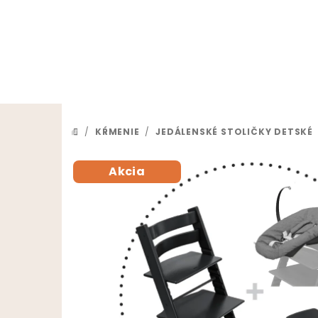
Prejsť na obsah
/
KŔMENIE
/
JEDÁLENSKÉ STOLIČKY DETSKÉ
DOMOV
Akcia