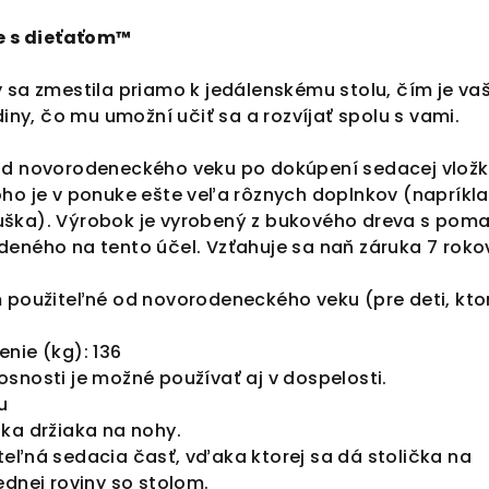
ie s dieťaťom™
 sa zmestila priamo k jedálenskému stolu, čím je va
diny, čo mu umožní učiť sa a rozvíjať spolu s vami.
od novorodeneckého veku po dokúpení sedacej vložk
oho je v ponuke ešte veľa rôznych doplnkov (napríkl
uška). Výrobok je vyrobený z bukového dreva s pom
deného na tento účel. Vzťahuje sa naň záruka 7 roko
 použiteľné od novorodeneckého veku (pre deti, kto
nie (kg): 136
snosti je možné používať aj v dospelosti.
u
ka držiaka na nohy.
eľná sedacia časť, vďaka ktorej sa dá stolička na
ednej roviny so stolom.