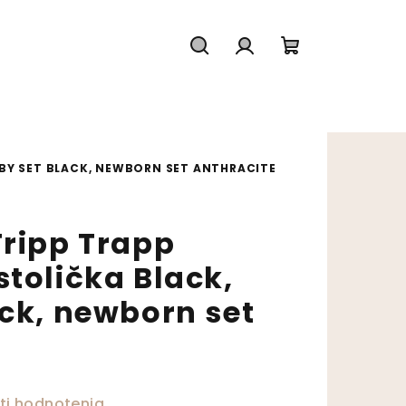
Hľadať
Prihlásenie
Nákupný koš
ABY SET BLACK, NEWBORN SET ANTHRACITE
Tripp Trapp
tolička Black,
ack, newborn set
ktu je 0,0 z 5 hviezdičiek.
ti hodnotenia