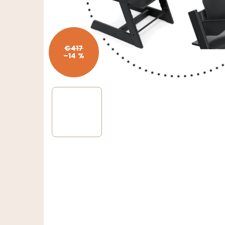
€417
–14 %