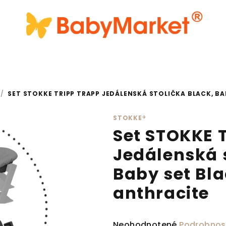
/
SET STOKKE TRIPP TRAPP JEDÁLENSKÁ STOLIČKA BLACK, B
STOKKE®
Set STOKKE 
Jedálenská s
Baby set Bl
anthracite
Priemerné hodnotenie produ
Neohodnotené
Podrobnos