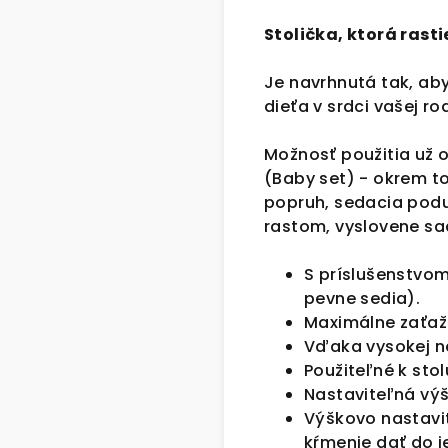
Stolička, ktorá rast
Je navrhnutá tak, aby
dieťa v srdci vašej ro
Možnosť použitia už 
(Baby set) - okrem t
popruh, sedacia pod
rastom, vyslovene sa
S príslušenstvom
pevne sedia).
Maximálne zaťaže
Vďaka vysokej no
Použiteľné k stol
Nastaviteľná výš
Výškovo nastavit
kŕmenie dať do j