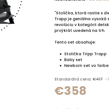
"Stolička, ktorá rastie s d
Trapp je geniálna vysoká s
revolúciu v kategórii detsk
prvýkrát uvedená na trh.
Tento set obsahuje:
Stolička Tripp Trapp
Baby set
Newborn set vo farbe
štandardná cena:
€417
–
€358
Jednotková cena: