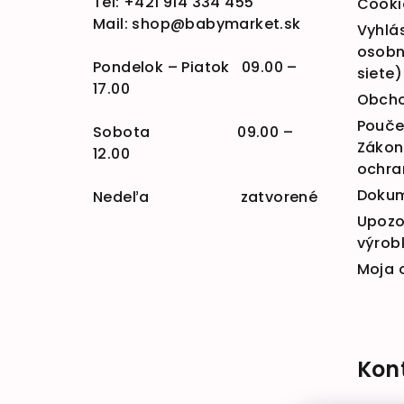
Tel:
+421 914 334 455
Cooki
Mail:
shop@babymarket.sk
Vyhlá
osobn
Pondelok – Piatok 09.00 –
siete)
17.00
Obcho
Poučen
Sobota 09.00 –
Zákona
12.00
ochra
Doku
Nedeľa zatvorené
Upozo
výrob
Moja 
Kon