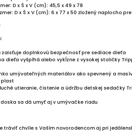
zmer: D x Š x V (cm): 45,5 x 49 x 78
mer: D x Š x V (cm): 6 x 77 x 50 zložený naplocho pre
7
:
 zaisťuje doplnkovú bezpečnosť pre sediace dieťa
e sa dieťa vyšplhá alebo vykĺzne z vysokej stoličky Tri
ahko umývateľných materiálov ako spevnený a masí
 plast
ché utieranie, čistenie a údržbu detskej sedačky Tr
 doska sa dá umyť aj v umývačke riadu
 tráviť chvíle s Vaším novorodencom aj pri jedálen