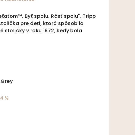
ieťaťom™. Byť spolu. Rásť spolu". Tripp
tolička pre deti, ktorá spôsobila
é stoličky v roku 1972, kedy bola
 Grey
14 %