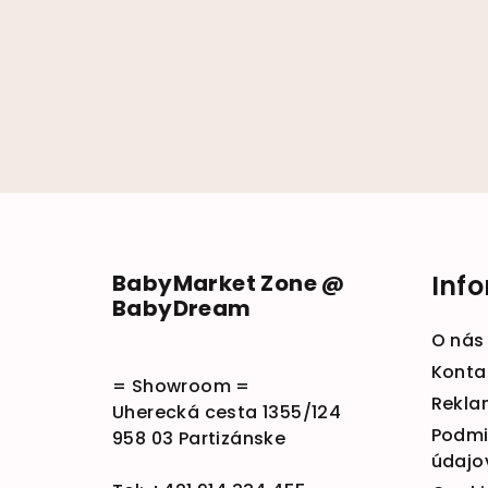
Zápätie
BabyMarket Zone @
Inf
BabyDream
O nás
Konta
= Showroom =
Rekla
Uherecká cesta 1355/124
Podmi
958 03 Partizánske
údajo