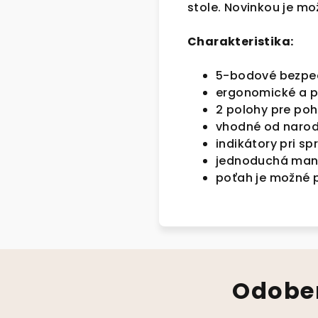
stole. Novinkou je m
Charakteristika:
5-bodové bezpe
ergonomické a p
2 polohy pre poh
vhodné od narod
indikátory pri s
jednoduchá man
poťah je možné 
Odober