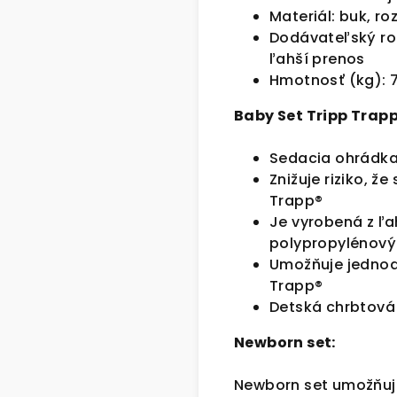
Materiál: buk, ro
Dodávateľský roz
ľahší prenos
Hmotnosť (kg): 
Baby Set Tripp Trapp
Sedacia ohrádka
Znižuje riziko, ž
Trapp®
Je vyrobená z ľ
polypropylénový
Umožňuje jednodu
Trapp®
Detská chrbtová
Newborn set:
Newborn set umožňuje