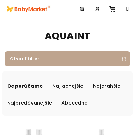
Prejsť na obsah
Nákupn
Hľadať
Prihlásenie
AQUAINT
Otvoriť filter
Radenie produktov
Odporúčame
Najlacnejšie
Najdrahšie
Najpredávanejšie
Abecedne
Výpis produktov