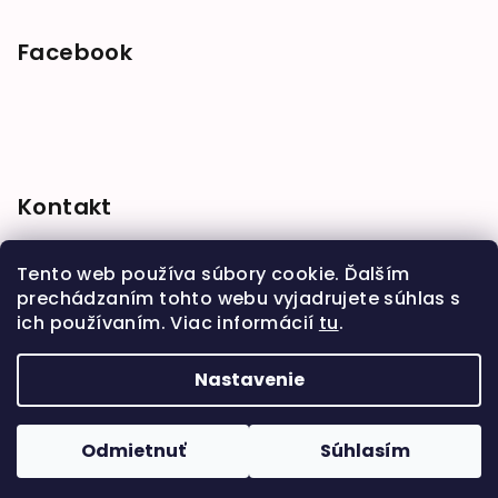
Facebook
Kontakt
shop
@
babymarket.sk
Tento web používa súbory cookie. Ďalším
+421 914 334 455
prechádzaním tohto webu vyjadrujete súhlas s
ich používaním. Viac informácií
tu
.
Nastavenie
Copyright 2026
BabyMarket
. Všetky práva
vyhradené.
Upraviť nastavenie cookies
Odmietnuť
Súhlasím
Vytvoril Shoptet