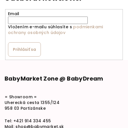
Email
Vložením e-mailu súhlasíte s
podmienkami
ochrany osobných údajov
Prihlásiť sa
Zápätie
BabyMarket Zone @ BabyDream
= Showroom =
Uherecká cesta 1355/124
958 03 Partizánske
Tel:
+421 914 334 455
Mail:
shop@babymarket.sk