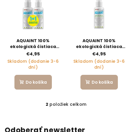
AQUAINT 100%
AQUAINT 100%
ekologická čistiaca
ekologická čistiaca
voda 50 ml + 50ml
voda 50 ml
€4,95
€4,95
gratis
Skladom (dodanie 3-6
Skladom (dodanie 3-6
dní)
dní)
Do košíka
Do košíka
2
položiek celkom
Ovládacie prvky výpi
Odoberať newsletter