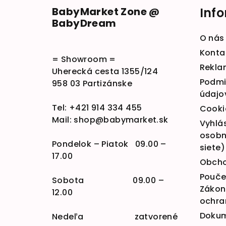
BabyMarket Zone @
Inf
BabyDream
O nás
Konta
= Showroom =
Rekla
Uherecká cesta 1355/124
Podmi
958 03 Partizánske
údajo
Tel:
+421 914 334 455
Cooki
Mail:
shop@babymarket.sk
Vyhlá
osobn
Pondelok – Piatok 09.00 –
siete)
17.00
Obcho
Poučen
Sobota 09.00 –
Zákona
12.00
ochra
Doku
Nedeľa zatvorené