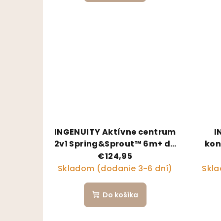
INGENUITY Aktívne centrum
I
2v1 Spring&Sprout™ 6m+ do
kon
11 kg
meló
€124,95
Skladom (dodanie 3-6 dní)
Skla
Do košíka