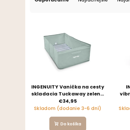
Výpis produktov
INGENUITY Vanička na cesty
I
skladacia Tuckaway zelená
vib
12m+
Du
€34,95
Sway
Skladom (dodanie 3-6 dní)
Skla
Do košíka