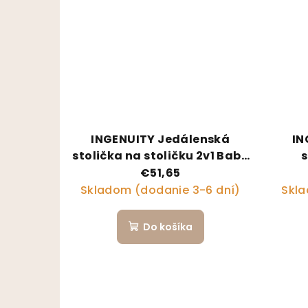
INGENUITY Jedálenská
IN
stolička na stoličku 2v1 Baby
s
Base Cashmere 6m+ do 15 kg
Smart
€51,65
Skladom (dodanie 3-6 dní)
Skla
Do košíka