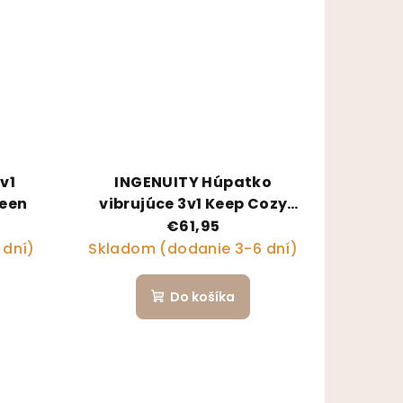
v1
INGENUITY Húpatko
reen
vibrujúce 3v1 Keep Cozy
Spruce 0m+ do 18 kg
€61,95
 dní)
Skladom (dodanie 3-6 dní)
Do košíka