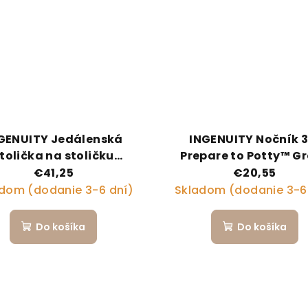
GENUITY Jedálenská
INGENUITY Nočník 3
tolička na stoličku
Prepare to Potty™ G
Clean Toddler - Slate 2
€41,25
€20,55
r+ do 15 kg
dom (dodanie 3-6 dní)
Skladom (dodanie 3-6
Do košíka
Do košíka