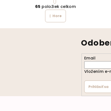
Ovládacie prvky 
65
položiek celkom
Hore
Odober
Email
Vložením e-m
Prihlásiť sa