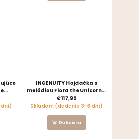
rujúce
INGENUITY Hojdačka s
he
melódiou Flora the Unicorn™
 kg
0m+ do 9 kg
€117,95
 dní)
Skladom (dodanie 3-6 dní)
Do košíka