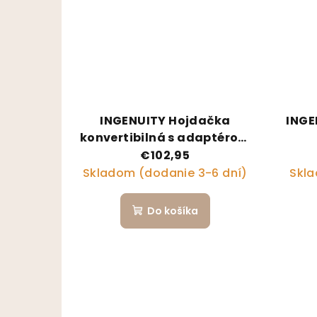
INGENUITY Hojdačka
INGE
konvertibilná s adaptérom
vibrujúca s melódiou Swell™
€102,95
2v1, 0m+ do 9 kg
Skladom (dodanie 3-6 dní)
Skla
Do košíka