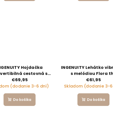
NGENUITY Hojdačka
INGENUITY Lehátko vib
vertibilná cestovná s
s melódiou Flora t
diou Endless Blooms™
Unicorn™ 0m+ do 9
€69,95
€61,95
0m+, do 9kg
dom (dodanie 3-6 dní)
Skladom (dodanie 3-6
Do košíka
Do košíka