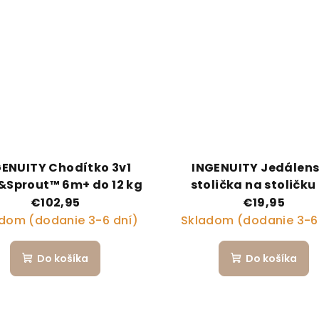
GENUITY Chodítko 3v1
INGENUITY Jedálen
&Sprout™ 6m+ do 12 kg
stolička na stoličku
Spot™ Grey 6m+, do 
€102,95
€19,95
dom (dodanie 3-6 dní)
Skladom (dodanie 3-6
Do košíka
Do košíka