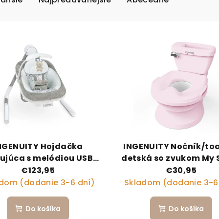
NGENUITY Hojdačka
INGENUITY Nočník/to
rujúca s melódiou USB
detská so zvukom My 
al-Direction AnyWay
ružová
€123,95
€30,95
™ Spruce™ 0m+ do 9 kg
dom (dodanie 3-6 dní)
Skladom (dodanie 3-6
Do košíka
Do košíka