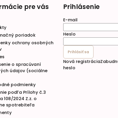
ormácie pre vás
Prihlásenie
E-mail
kty
Heslo
mačný poriadok
enky ochrany osobných
v
Prihlásiť sa
es
Nová registrácia
Zabudn
senie o spracúvaní
heslo
ých údajov (sociálne
dné podmienky
ie podľa Prílohy č.3
 108/2024 Z.z. o
ne spotrebiteľa
menty