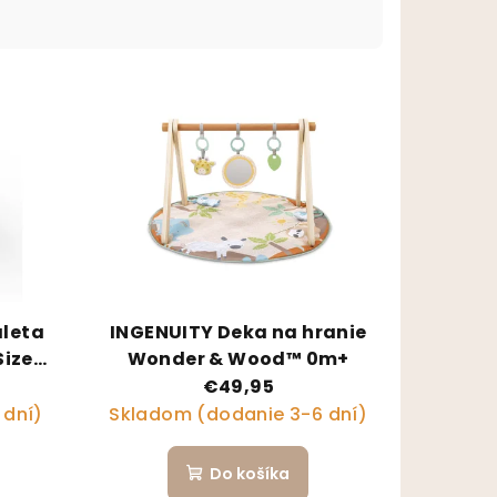
aleta
INGENUITY Deka na hranie
Size™
Wonder & Wood™ 0m+
€49,95
 dní)
Skladom (dodanie 3-6 dní)
Do košíka