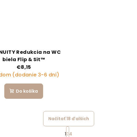
NUITY Redukcia na WC
biela Flip & Sit™
€8,15
dom (dodanie 3-6 dní)
Do košíka
Načítať 18 ďalších
Stránkovanie
1
4