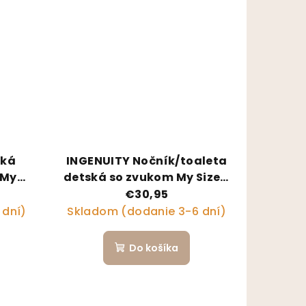
ská
INGENUITY Nočník/toaleta
 My
detská so zvukom My Size™
15kg
modrá
€30,95
 dní)
Skladom (dodanie 3-6 dní)
Do košíka