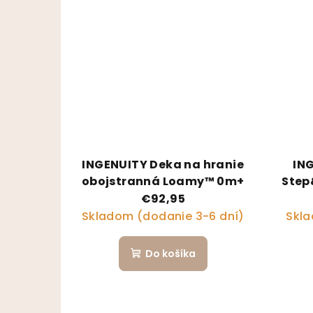
INGENUITY Deka na hranie
IN
obojstranná Loamy™ 0m+
Step
€92,95
Skladom (dodanie 3-6 dní)
Skla
Do košíka