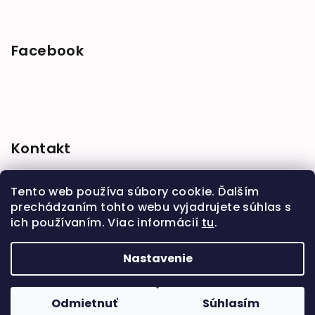
Facebook
Kontakt
shop
@
babymarket.sk
Tento web používa súbory cookie. Ďalším
+421 914 334 455
prechádzaním tohto webu vyjadrujete súhlas s
ich používaním. Viac informácií
tu
.
Nastavenie
Copyright 2026
BabyMarket
. Všetky práva
vyhradené.
Upraviť nastavenie cookies
Odmietnuť
Súhlasím