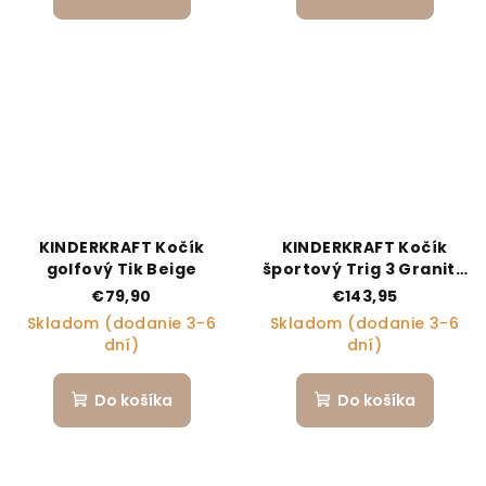
KINDERKRAFT Kočík
KINDERKRAFT Kočík
golfový Tik Beige
športový Trig 3 Granite
grey
€79,90
€143,95
Skladom (dodanie 3-6
Skladom (dodanie 3-6
dní)
dní)
Do košíka
Do košíka