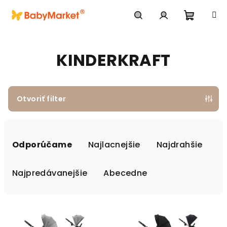
Prejsť na obsah
Nákupn
Hľadať
Prihlásenie
KINDERKRAFT
Otvoriť filter
Radenie produktov
Odporúčame
Najlacnejšie
Najdrahšie
Najpredávanejšie
Abecedne
Výpis produktov