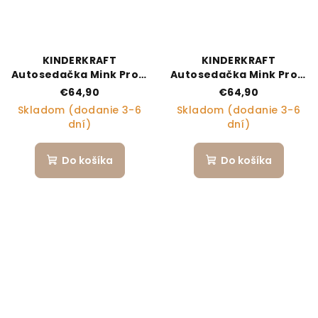
KINDERKRAFT
KINDERKRAFT
Autosedačka Mink Pro 2
Autosedačka Mink Pro 2
(0-13 kg) Grey
(0-13 kg) Black
€64,90
€64,90
Skladom (dodanie 3-6
Skladom (dodanie 3-6
dní)
dní)
Do košíka
Do košíka