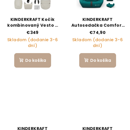
KINDERKRAFT Kočík
KINDERKRAFT
kombinovaný Vesto 2
Autosedačka Comfort
3v1 Beige
Up 2 Plus i-Size (76-150
€349
€74,90
cm) Green
Skladom (dodanie 3-6
Skladom (dodanie 3-6
dní)
dní)
Do košíka
Do košíka
KINDERKRAFT
KINDERKRAFT