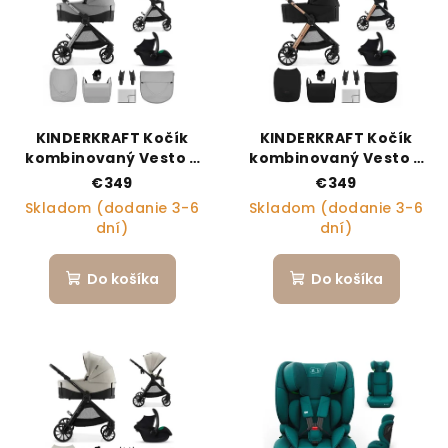
KINDERKRAFT Kočík
KINDERKRAFT Kočík
kombinovaný Vesto 2
kombinovaný Vesto 2
3v1 Grey
3v1 Black
€349
€349
Skladom (dodanie 3-6
Skladom (dodanie 3-6
dní)
dní)
Do košíka
Do košíka