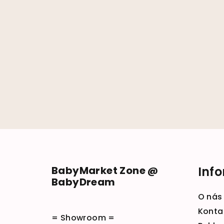
Zápätie
BabyMarket Zone @
Inf
BabyDream
O nás
Konta
= Showroom =