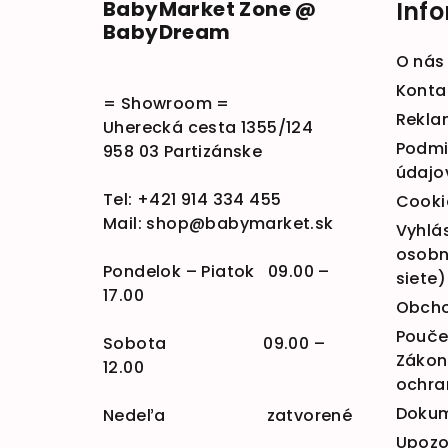
BabyMarket Zone @
Inf
BabyDream
O nás
Konta
= Showroom =
Rekla
Uherecká cesta 1355/124
Podmi
958 03 Partizánske
údajo
Tel:
+421 914 334 455
Cooki
Mail:
shop@babymarket.sk
Vyhlá
osobn
Pondelok – Piatok 09.00 –
siete)
17.00
Obcho
Poučen
Sobota 09.00 –
Zákona
12.00
ochra
Doku
Nedeľa zatvorené
Upozo