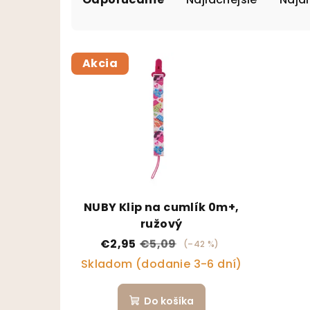
Výpis produktov
Akcia
NUBY Klip na cumlík 0m+,
ružový
€2,95
€5,09
(–42 %)
Skladom (dodanie 3-6 dní)
Do košíka