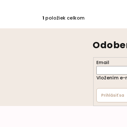
1
položiek celkom
Ovládacie prvky 
Odober
Email
Vložením e-m
Prihlásiť sa