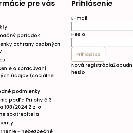
ormácie pre vás
Prihlásenie
E-mail
kty
Heslo
mačný poriadok
enky ochrany osobných
v
Prihlásiť sa
es
Nová registrácia
Zabudn
senie o spracúvaní
heslo
ých údajov (sociálne
dné podmienky
ie podľa Prílohy č.3
 108/2024 Z.z. o
ne spotrebiteľa
menty
rnenie - nebezpečné