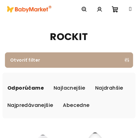
Prejsť na obsah
Nákupn
Hľadať
Prihlásenie
ROCKIT
Otvoriť filter
Radenie produktov
Odporúčame
Najlacnejšie
Najdrahšie
Najpredávanejšie
Abecedne
Výpis produktov