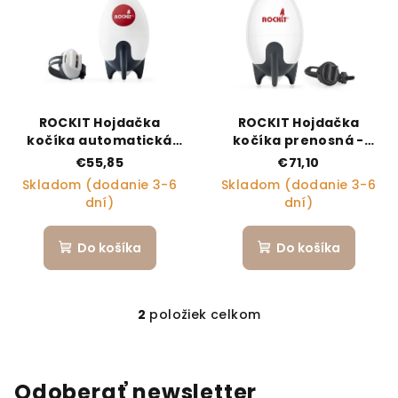
ROCKIT Hojdačka
ROCKIT Hojdačka
kočíka automatická
kočíka prenosná -
prenosná
nabíjacia
€55,85
€71,10
Skladom (dodanie 3-6
Skladom (dodanie 3-6
dní)
dní)
Do košíka
Do košíka
2
položiek celkom
Ovládacie prvky výpi
Odoberať newsletter