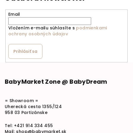
Email
Vložením e-mailu súhlasíte s
podmienkami
ochrany osobných údajov
Prihlásiť sa
Zápätie
BabyMarket Zone @ BabyDream
= Showroom =
Uherecká cesta 1355/124
958 03 Partizánske
Tel:
+421 914 334 455
Mail:
shop@babymarket.sk