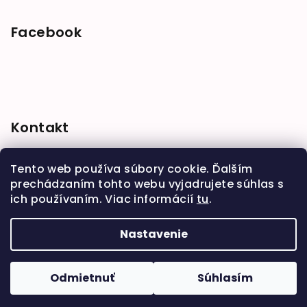
Facebook
Kontakt
shop
@
babymarket.sk
Tento web používa súbory cookie. Ďalším
+421 914 334 455
prechádzaním tohto webu vyjadrujete súhlas s
ich používaním. Viac informácií
tu
.
Nastavenie
Copyright 2026
BabyMarket
. Všetky práva
vyhradené.
Upraviť nastavenie cookies
Odmietnuť
Súhlasím
Vytvoril Shoptet