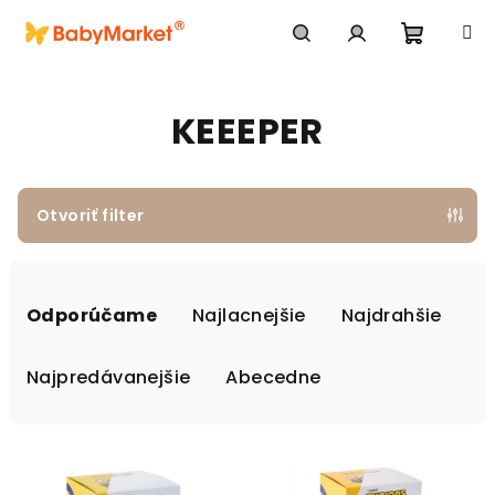
Prejsť na obsah
Nákupn
Hľadať
Prihlásenie
KEEEPER
Otvoriť filter
Radenie produktov
Odporúčame
Najlacnejšie
Najdrahšie
Najpredávanejšie
Abecedne
Výpis produktov