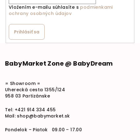
Vložením e-mailu súhlasíte s
podmienkami
ochrany osobných údajov
Prihlásiť sa
Zápätie
BabyMarket Zone @ BabyDream
= Showroom =
Uherecká cesta 1355/124
958 03 Partizánske
Tel:
+421 914 334 455
Mail:
shop@babymarket.sk
Pondelok – Piatok 09.00 – 17.00