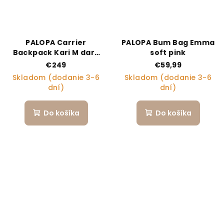
PALOPA Carrier
PALOPA Bum Bag Emma
Backpack Kari M dark
soft pink
olive
€249
€59,99
Skladom (dodanie 3-6
Skladom (dodanie 3-6
dní)
dní)
Do košíka
Do košíka