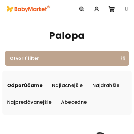
Prejsť na obsah
Nákupn
Hľadať
Prihlásenie
Palopa
Otvoriť filter
Radenie produktov
Odporúčame
Najlacnejšie
Najdrahšie
Najpredávanejšie
Abecedne
Výpis produktov