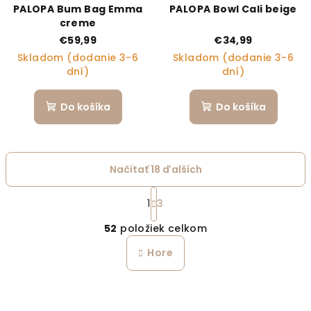
PALOPA Bum Bag Emma
PALOPA Bowl Cali beige
creme
€59,99
€34,99
Skladom (dodanie 3-6
Skladom (dodanie 3-6
dní)
dní)
Do košíka
Do košíka
Načítať 18 ďalších
Stránkovanie
1
3
Ovládacie prvky výpi
52
položiek celkom
Hore