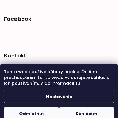
Facebook
Kontakt
shop
@
babymarket.sk
Tento web používa súbory cookie. Ďalším
+421 914 334 455
prechádzaním tohto webu vyjadrujete súhlas s
ich používaním. Viac informácií
tu
.
Nastavenie
Copyright 2026
BabyMarket
. Všetky práva
vyhradené.
Upraviť nastavenie cookies
Odmietnuť
Súhlasím