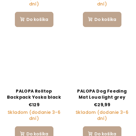
dní)
dní)
Do košíka
Do košíka
PALOPA Rolltop
PALOPA Dog Feeding
Backpack Yoska black
Mat Loua light grey
€129
€29,99
Skladom (dodanie 3-6
Skladom (dodanie 3-6
dní)
dní)
Do košíka
Do košíka