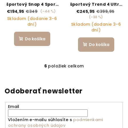
športový Snap 4 Sport
športový Trend 4 Ultra
Liquorice
Denim
€194,95
€349
€245,95
€399,95
(–44 %)
(–38 %)
Skladom (dodanie 3-6
dní)
Skladom (dodanie 3-6
dní)
Do košíka
Do košíka
6
položiek celkom
Ovládacie prvky výpi
Odoberať newsletter
Email
Vložením e-mailu súhlasíte s
podmienkami
ochrany osobných údajov