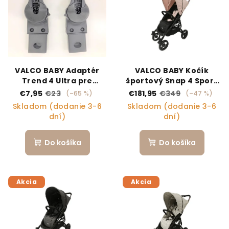
VALCO BABY Adaptér
VALCO BABY Kočík
Trend 4 Ultra pre
športový Snap 4 Sport
vaničku
Zephyr
€7,95
€23
€181,95
€349
(–65 %)
(–47 %)
Skladom (dodanie 3-6
Skladom (dodanie 3-6
dní)
dní)
Do košíka
Do košíka
Akcia
Akcia