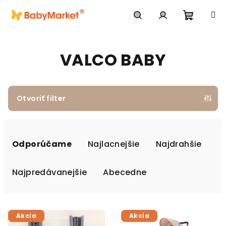
Prejsť na obsah
Nákupn
Hľadať
Prihlásenie
VALCO BABY
Otvoriť filter
Radenie produktov
Odporúčame
Najlacnejšie
Najdrahšie
Najpredávanejšie
Abecedne
Výpis produktov
Akcia
Akcia