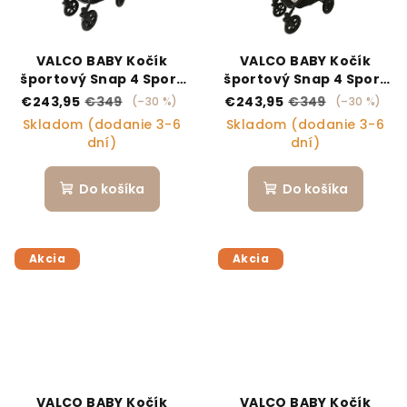
VALCO BABY Kočík
VALCO BABY Kočík
športový Snap 4 Sport
športový Snap 4 Sport
Signature grey
Bamboo
€243,95
€349
€243,95
€349
(–30 %)
(–30 %)
Skladom (dodanie 3-6
Skladom (dodanie 3-6
dní)
dní)
Do košíka
Do košíka
Akcia
Akcia
VALCO BABY Kočík
VALCO BABY Kočík