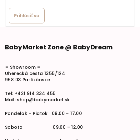
Prihlásiť sa
Zápätie
BabyMarket Zone @ BabyDream
= Showroom =
Uherecká cesta 1355/124
958 03 Partizánske
Tel:
+421 914 334 455
Mail:
shop@babymarket.sk
Pondelok – Piatok 09.00 – 17.00
Sobota 09.00 – 12.00