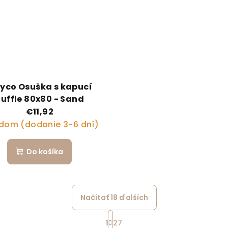
yco Osuška s kapucí
uffle 80x80 - Sand
€11,92
dom (dodanie 3-6 dní)
Do košíka
Načítať 18 ďalších
Stránkovanie
1
27