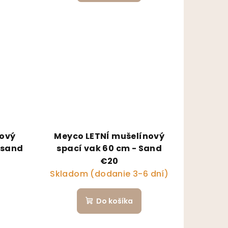
nový
Meyco LETNÍ mušelínový
 sand
spací vak 60 cm - Sand
€20
Skladom (dodanie 3-6 dní)
Do košíka