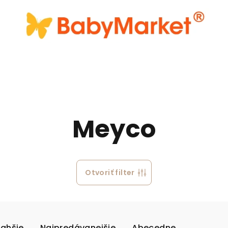
Meyco
Otvoriť filter
rahšie
Najpredávanejšie
Abecedne