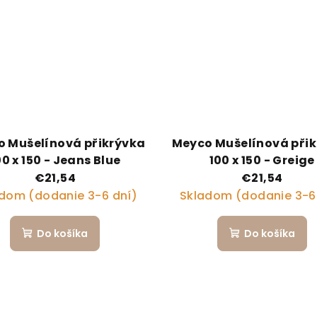
 Mušelínová přikrývka
Meyco Mušelínová při
00 x 150 - Jeans Blue
100 x 150 - Greige
€21,54
€21,54
dom (dodanie 3-6 dní)
Skladom (dodanie 3-6
Do košíka
Do košíka