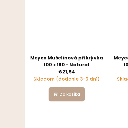
Meyco Mušelínová přikrývka
Meyco
100 x 150 - Natural
1
€21,54
Skladom (dodanie 3-6 dní)
Skla
Do košíka