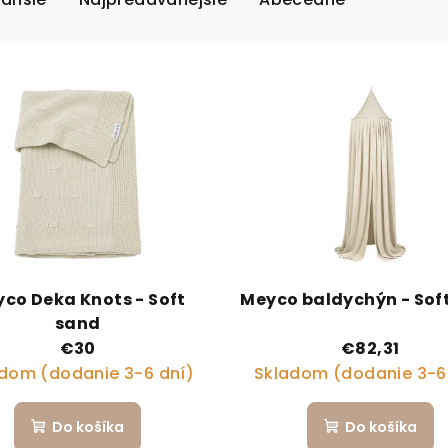
co Deka Knots - Soft
Meyco baldychýn - Sof
sand
€30
€82,31
dom (dodanie 3-6 dní)
Skladom (dodanie 3-6
Do košíka
Do košíka