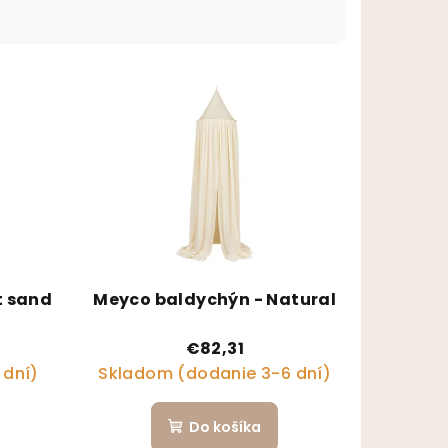
t sand
Meyco baldychýn - Natural
€82,31
 dní)
Skladom (dodanie 3-6 dní)
Do košíka