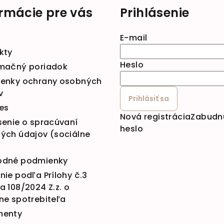
ormácie pre vás
Prihlásenie
E-mail
kty
Heslo
mačný poriadok
enky ochrany osobných
v
Prihlásiť sa
es
Nová registrácia
Zabudn
senie o spracúvaní
heslo
ých údajov (sociálne
dné podmienky
ie podľa Prílohy č.3
 108/2024 Z.z. o
ne spotrebiteľa
menty