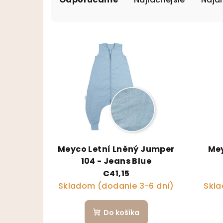
Výpis produktov
Meyco Letní Lněný Jumper
Mey
104 - Jeans Blue
€41,15
Skladom (dodanie 3-6 dní)
Skla
Do košíka