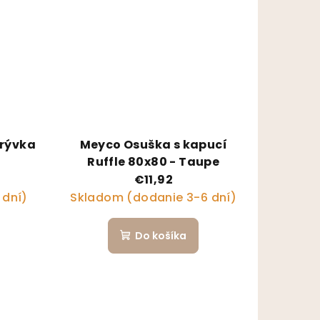
krývka
Meyco Osuška s kapucí
Ruffle 80x80 - Taupe
€11,92
 dní)
Skladom (dodanie 3-6 dní)
Do košíka