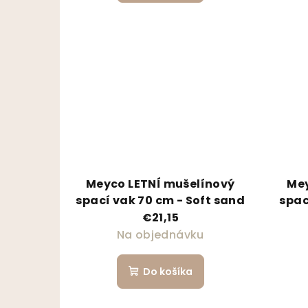
Meyco LETNÍ mušelínový
Mey
spací vak 70 cm - Soft sand
spac
€21,15
Na objednávku
Do košíka