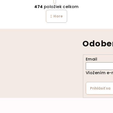
Ovládacie prvky 
474
položiek celkom
Hore
Odober
Email
Vložením e-m
Prihlásiť sa