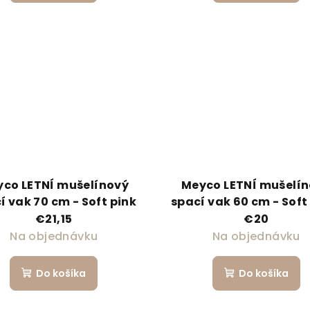
co LETNÍ mušelínový
Meyco LETNÍ mušelí
í vak 70 cm - Soft pink
spací vak 60 cm - Soft
€21,15
€20
Na objednávku
Na objednávku
Do košíka
Do košíka