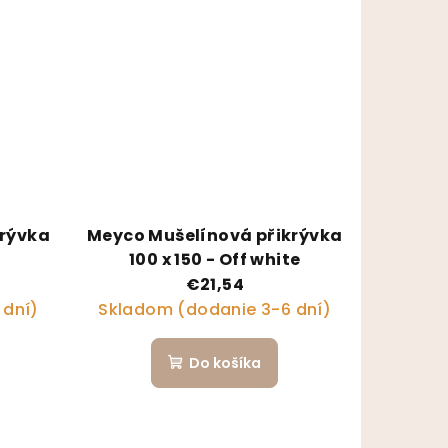
krývka
Meyco Mušelínová přikrývka
100 x 150 - Off white
€21,54
 dní)
Skladom (dodanie 3-6 dní)
Do košíka