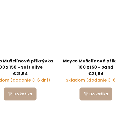
 Mušelínová přikrývka
Meyco Mušelínová při
00 x 150 - Soft olive
100 x 150 - Sand
€21,54
€21,54
dom (dodanie 3-6 dní)
Skladom (dodanie 3-6
Do košíka
Do košíka