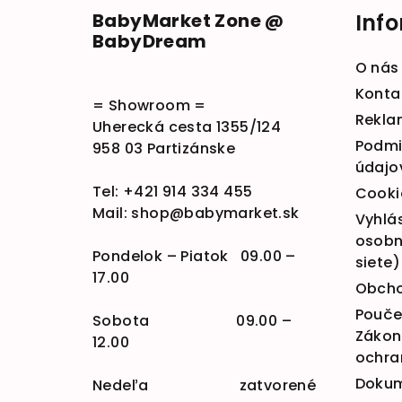
BabyMarket Zone @
Inf
BabyDream
O nás
Konta
= Showroom =
Rekla
Uherecká cesta 1355/124
Podmi
958 03 Partizánske
údajo
Tel:
+421 914 334 455
Cooki
Mail:
shop@babymarket.sk
Vyhlá
osobn
Pondelok – Piatok 09.00 –
siete)
17.00
Obcho
Poučen
Sobota 09.00 –
Zákona
12.00
ochra
Doku
Nedeľa zatvorené