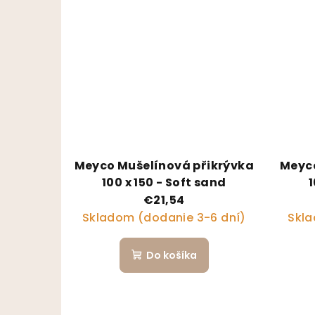
Meyco Mušelínová přikrývka
Meyco
100 x 150 - Soft sand
1
€21,54
Skladom (dodanie 3-6 dní)
Skla
Do košíka