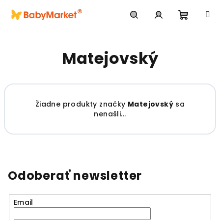
Prejsť na obsah
Nákupn
Hľadať
Prihlásenie
Matejovský
Žiadne produkty značky
Matejovský
sa
nenašli...
Odoberať newsletter
Email