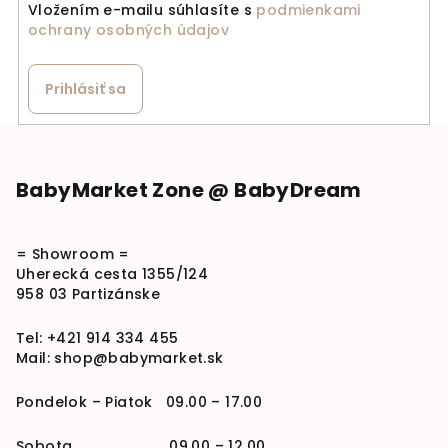
Vložením e-mailu súhlasíte s
podmienkami
ochrany osobných údajov
Prihlásiť sa
Zápätie
BabyMarket Zone @ BabyDream
= Showroom =
Uherecká cesta 1355/124
958 03 Partizánske
Tel:
+421 914 334 455
Mail:
shop@babymarket.sk
Pondelok – Piatok 09.00 – 17.00
Sobota 09.00 – 12.00