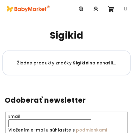
Prejsť na obsah
Nákupn
Hľadať
Prihlásenie
Sigikid
Žiadne produkty značky
Sigikid
sa nenašli...
Odoberať newsletter
Email
Vložením e-mailu súhlasíte s
podmienkami