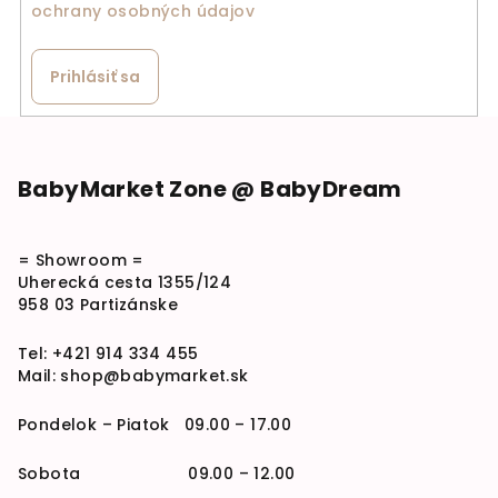
ochrany osobných údajov
Prihlásiť sa
Zápätie
BabyMarket Zone @ BabyDream
= Showroom =
Uherecká cesta 1355/124
958 03 Partizánske
Tel:
+421 914 334 455
Mail:
shop@babymarket.sk
Pondelok – Piatok 09.00 – 17.00
Sobota 09.00 – 12.00