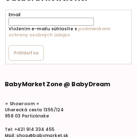
Email
Vložením e-mailu súhlasíte s
podmienkami
ochrany osobných údajov
Prihlásiť sa
Zápätie
BabyMarket Zone @ BabyDream
= Showroom =
Uherecká cesta 1355/124
958 03 Partizánske
Tel:
+421 914 334 455
Mail:
shop@babymarket.sk