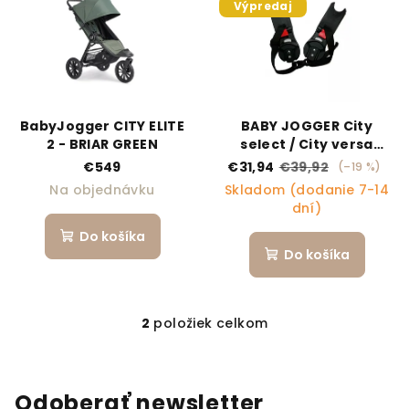
Výpredaj
BabyJogger CITY ELITE
BABY JOGGER City
2 - BRIAR GREEN
select / City versa
Adaptér MAXI-COSI
€549
€31,94
€39,92
(–19 %)
Na objednávku
Skladom (dodanie 7-14
dní)
Do košíka
Do košíka
2
položiek celkom
Ovládacie prvky výpi
Odoberať newsletter