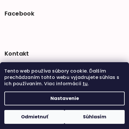
Facebook
Kontakt
shop
@
babymarket.sk
Tento web používa súbory cookie. Ďalším
+421 914 334 455
prechádzaním tohto webu vyjadrujete súhlas s
ich používaním. Viac informácií
tu
.
Nastavenie
Copyright 2026
BabyMarket
. Všetky práva
vyhradené.
Upraviť nastavenie cookies
Odmietnuť
Súhlasím
Vytvoril Shoptet