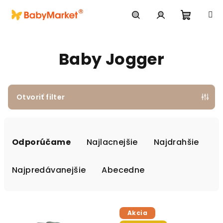
Prejsť na obsah
Nákupn
Hľadať
Prihlásenie
Baby Jogger
Otvoriť filter
Radenie produktov
Odporúčame
Najlacnejšie
Najdrahšie
Najpredávanejšie
Abecedne
Výpis produktov
Akcia