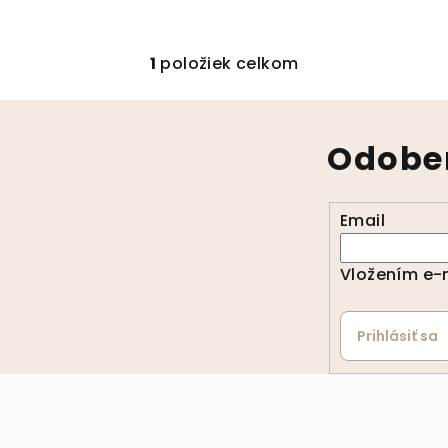
1
položiek celkom
Ovládacie prvky 
Odober
Email
Vložením e-m
Prihlásiť sa