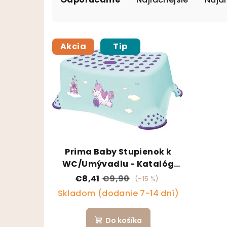
Výpis produktov
Akcia
Tip
Prima Baby Stupienok k
WC/Umývadlu - Katalóg
Prima Baby: Unicorn
€8,41
€9,90
(–15 %)
Skladom (dodanie 7-14 dní)
Do košíka