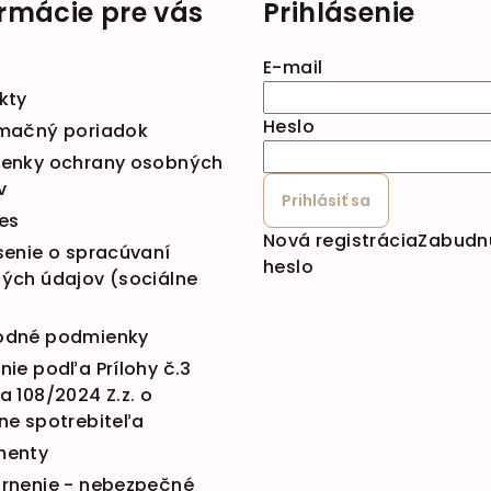
ormácie pre vás
Prihlásenie
E-mail
kty
Heslo
mačný poriadok
enky ochrany osobných
v
Prihlásiť sa
es
Nová registrácia
Zabudn
senie o spracúvaní
heslo
ých údajov (sociálne
dné podmienky
ie podľa Prílohy č.3
 108/2024 Z.z. o
ne spotrebiteľa
menty
rnenie - nebezpečné