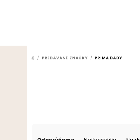
Prejsť na obsah
/
PREDÁVANÉ ZNAČKY
/
PRIMA BABY
DOMOV
Radenie produktov
Odporúčame
Najlacnejšie
Najd