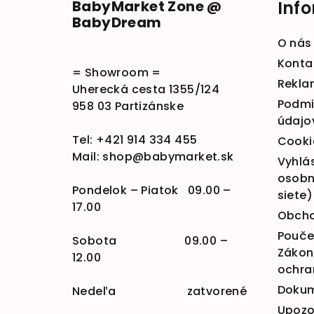
BabyMarket Zone @
Inf
BabyDream
O nás
Konta
= Showroom =
Rekla
Uherecká cesta 1355/124
Podmi
958 03 Partizánske
údajo
Tel:
+421 914 334 455
Cooki
Mail:
shop@babymarket.sk
Vyhlá
osobn
Pondelok – Piatok 09.00 –
siete)
17.00
Obcho
Poučen
Sobota 09.00 –
Zákona
12.00
ochra
Doku
Nedeľa zatvorené
Upozo