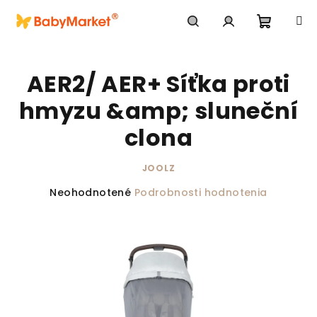
Prejsť na obsah
Nákupn
Hľadať
Prihlásenie
AER2/ AER+ Síťka proti
hmyzu &amp; sluneční
clona
JOOLZ
Priemerné hodnotenie produktu je 0,0 z 5 hviezdič
Neohodnotené
Podrobnosti hodnotenia