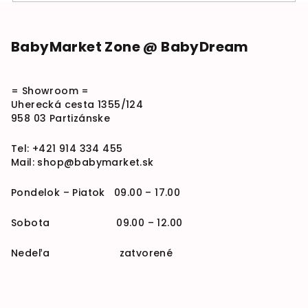
Zápätie
BabyMarket Zone @ BabyDream
= Showroom =
Uherecká cesta 1355/124
958 03 Partizánske
Tel:
+421 914 334 455
Mail:
shop@babymarket.sk
Pondelok – Piatok 09.00 – 17.00
Sobota 09.00 – 12.00
Nedeľa zatvorené