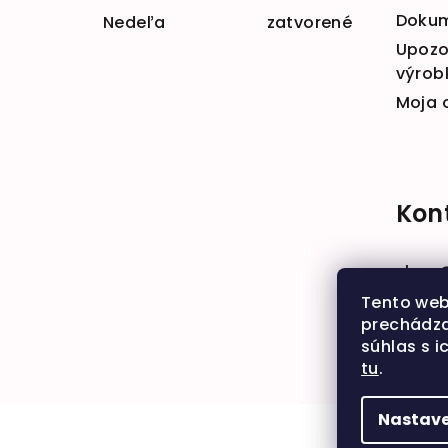
Doku
Nedeľa zatvorené
Upozo
výrob
Moja 
Kon
shop
+421 
Tento web
prechádza
súhlas s i
tu
.
Nastave