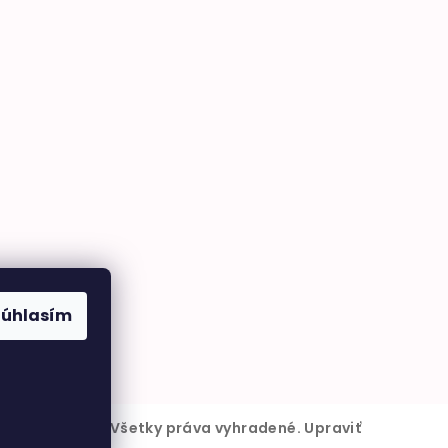
Súhlasím
6
BabyMarket
. Všetky práva vyhradené.
Upraviť
kies