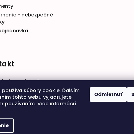
menty
rnenie - nebezpečné
ky
objednávka
takt
@
babymarket.sk
914 334 455
 používa súbory cookie. Ďalším
Odmietnuť
ním tohto webu vyjadrujete
ch používaním. Viac informácií
nie
Copyright 202
nastavenie coo