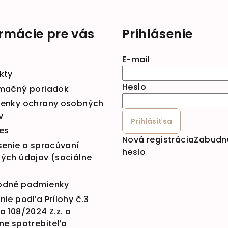
ormácie pre vás
Prihlásenie
E-mail
kty
Heslo
mačný poriadok
enky ochrany osobných
v
Prihlásiť sa
es
Nová registrácia
Zabudn
senie o spracúvaní
heslo
ých údajov (sociálne
dné podmienky
ie podľa Prílohy č.3
 108/2024 Z.z. o
ne spotrebiteľa