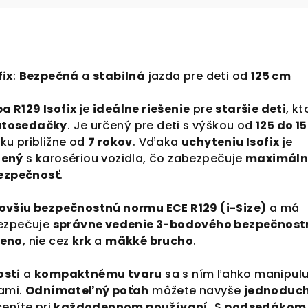
fix
:
Bezpečná
a
stabilná
jazda pre deti od
125 cm
 R129 Isofix
je
ideálne riešenie
pre
staršie deti
, kt
autosedačky
. Je určený pre deti s výškou od
125 do 1
ku približne od
7 rokov
. Vďaka
uchyteniu Isofix
je
jený
s karosériou vozidla, čo zabezpečuje
maximál
bezpečnosť
.
ovšiu bezpečnostnú normu ECE R129 (i-Size)
a má
bezpečuje
správne vedenie 3-bodového bezpečnos
eno
, nie cez
krk
a
mäkké brucho
.
osti
a
kompaktnému tvaru
sa s ním ľahko manipulu
lami.
Odnímateľný poťah
môžete navyše
jednoduc
ceníte pri
každodennom používaní
. S
podsedákom