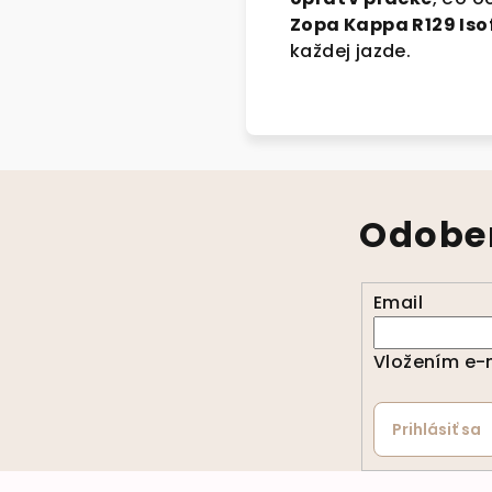
Zopa Kappa R129 Iso
každej jazde.
Odober
Email
Vložením e-m
Prihlásiť sa