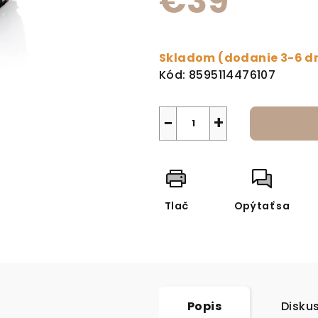
€39
Jednotková cena:
Skladom (dodanie 3-6 d
Kód:
8595114476107
−
+
Tlač
Opýtať sa
Popis
Disku