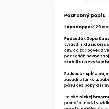
Podrobný popis
Zopa Kappa R129 Iso
Podsedák Zopa Kappa
vyrástli z
klasickej 
cm
, čo zodpovedá ve
podsedák
pevne spo
stabilitu
a
zvyšuje 
Podsedák spĺňa
najn
zásadnú funkciu: za
pásu
cez
boky
a
ram
Vďaka
nízkej hmotn
prenáša medzi vozid
oprať v práčke
, čo o