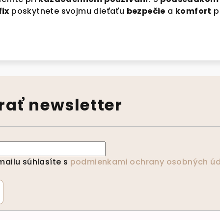
fix
poskytnete svojmu dieťaťu
bezpečie
a
komfort
p
ať newsletter
ailu súhlasíte s
podmienkami ochrany osobných úd