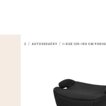
Prejsť na obsah
/
AUTOSEDAČKY
/
I-SIZE 125–150 CM PODS
DOMOV