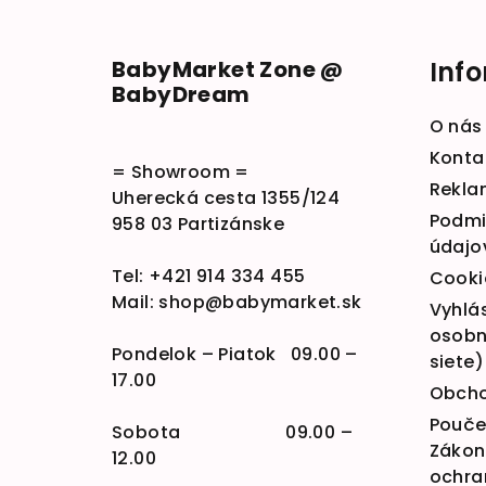
BabyMarket Zone @
Inf
BabyDream
O nás
Konta
= Showroom =
Rekla
Uherecká cesta 1355/124
Podmi
958 03 Partizánske
údajo
Tel:
+421 914 334 455
Cooki
Mail:
shop@babymarket.sk
Vyhlá
osobn
Pondelok – Piatok 09.00 –
siete)
17.00
Obcho
Poučen
Sobota 09.00 –
Zákona
12.00
ochra