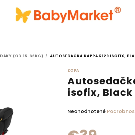
EDÁKY (OD 15-36KG)
/
AUTOSEDAČKA KAPPA R129 ISOFIX, BL
ZOPA
Autosedačk
isofix, Black
Priemerné hodnotenie produ
Neohodnotené
Podrobnos