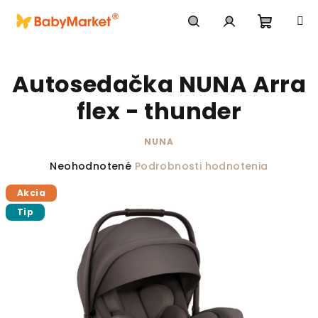
Prejsť na obsah
Nákupn
Hľadať
Prihlásenie
Autosedačka NUNA Arra
flex - thunder
NUNA
Priemerné hodnotenie produktu je 0,0 z 5 hviezdič
Neohodnotené
Podrobnosti hodnotenia
Akcia
Tip