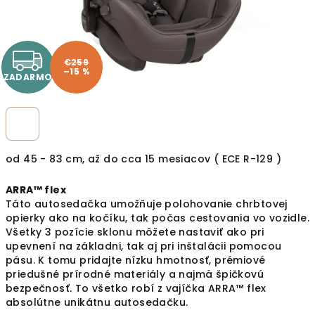
ZADARMO
€259
–15 %
ZADARMO
od 45 - 83 cm, až do cca 15 mesiacov ( ECE R-129 )
ARRA™ flex
Táto autosedačka umožňuje polohovanie chrbtovej
opierky ako na kočíku, tak počas cestovania vo vozidle.
Všetky 3 pozície sklonu môžete nastaviť ako pri
upevnení na základni, tak aj pri inštalácii pomocou
pásu. K tomu pridajte nízku hmotnosť, prémiové
priedušné prírodné materiály a najmä špičkovú
bezpečnosť. To všetko robí z vajíčka ARRA™ flex
absolútne unikátnu autosedačku.