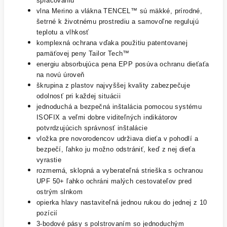
spracovaniu
vlna Merino a vlákna TENCEL™ sú mäkké, prírodné,
šetrné k životnému prostrediu a samovoľne regulujú
teplotu a vlhkosť
komplexná ochrana vďaka použitiu patentovanej
pamäťovej peny Tailor Tech™
energiu absorbujúca pena EPP posúva ochranu dieťaťa
na novú úroveň
škrupina z plastov najvyššej kvality zabezpečuje
odolnosť pri každej situácii
jednoduchá a bezpečná inštalácia pomocou systému
ISOFIX a veľmi dobre viditeľných indikátorov
potvrdzujúcich správnosť inštalácie
vložka pre novorodencov udržiava dieťa v pohodlí a
bezpečí, ľahko ju možno odstrániť, keď z nej dieťa
vyrastie
rozmerná, sklopná a vyberateľná strieška s ochranou
UPF 50+ ľahko ochráni malých cestovateľov pred
ostrým slnkom
opierka hlavy nastaviteľná jednou rukou do jednej z 10
pozícií
3-bodové pásy s polstrovaním so jednoduchým