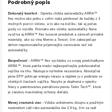
Podrobný popis
Dokonalý komfort
- Opierku chrbta autosedačky ARRA™
flex možno ako jednu z veľmi mála polohovať do každej z 3
možných pozícií sklonu, a to ako na kočíku, tak aj počas
jazdy vo vozidle. Rovnako ako všetky autosedačky Nuna
využíva aj ARRA™ flex luxusné priedušné a zároveň prírodné
materiály, ako sú vlna Merino a Tencel, čím zabezpečuje
deťom neporovnateľne príjemnejšie cestovanie než iné
autosedačky.
Bezpečnosť -
ARRA™ flex vychádza zo svojej predchodkyne
ARRA™, ktorá patrila medzi najbezpečnejšie polohovateľné
vajíčka na trhu. Nástupca rozhodne nezaostáva. Absorpčná
pena EPP pohlcuje energiu nárazu a nájdete ju v podstate vo
všetkých častiach vajíčka. Navyše je doplnená o opierku
hlavy s patentovanou pamäťovou penou Tailor Tech™, ktorá
je zárukou maximálnej ochrany dieťaťa.
Menej znamená viac -
Vďaka unikátnemu dizajnu a použitým
materiálom váži táto autosedačka iba 3,9 kg, čím sa radí