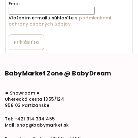
Email
Vložením e-mailu súhlasíte s
podmienkami
ochrany osobných údajov
Prihlásiť sa
Zápätie
BabyMarket Zone @ BabyDream
= Showroom =
Uherecká cesta 1355/124
958 03 Partizánske
Tel:
+421 914 334 455
Mail:
shop@babymarket.sk