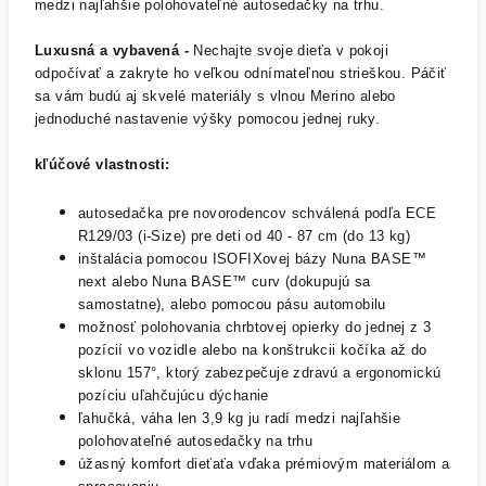
medzi najľahšie polohovateľné autosedačky na trhu.
Luxusná a vybavená -
Nechajte svoje dieťa v pokoji
odpočívať a zakryte ho veľkou odnímateľnou strieškou. Páčiť
sa vám budú aj skvelé materiály s vlnou Merino alebo
jednoduché nastavenie výšky pomocou jednej ruky.
kľúčové vlastnosti:
autosedačka pre novorodencov schválená podľa ECE
R129/03 (i-Size) pre deti od 40 - 87 cm (do 13 kg)
inštalácia pomocou ISOFIXovej bázy Nuna BASE™
next alebo Nuna BASE™ curv (dokupujú sa
samostatne), alebo pomocou pásu automobilu
možnosť polohovania chrbtovej opierky do jednej z 3
pozícií vo vozidle alebo na konštrukcii kočíka až do
sklonu 157°, ktorý zabezpečuje zdravú a ergonomickú
pozíciu uľahčujúcu dýchanie
ľahučká, váha len 3,9 kg ju radí medzi najľahšie
polohovateľné autosedačky na trhu
úžasný komfort dieťaťa vďaka prémiovým materiálom a