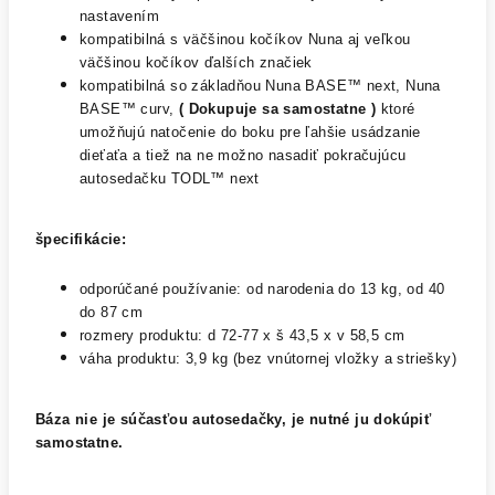
nastavením
kompatibilná s väčšinou kočíkov Nuna aj veľkou
väčšinou kočíkov ďalších značiek
kompatibilná so základňou Nuna BASE™ next, Nuna
BASE™ curv,
( Dokupuje sa samostatne )
ktoré
umožňujú natočenie do boku pre ľahšie usádzanie
dieťaťa a tiež na ne možno nasadiť pokračujúcu
autosedačku TODL™ next
špecifikácie:
odporúčané používanie: od narodenia do 13 kg, od 40
do 87 cm
rozmery produktu: d 72-77 x š 43,5 x v 58,5 cm
váha produktu: 3,9 kg (bez vnútornej vložky a striešky)
Báza nie je súčasťou autosedačky, je nutné ju dokúpiť
samostatne.