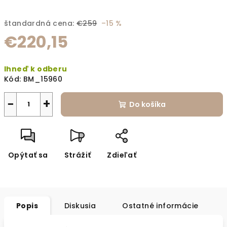
štandardná cena:
€259
–15 %
€220,15
Jednotková cena:
Ihneď k odberu
Kód:
BM_15960
−
+
Do košíka
Opýtať sa
Strážiť
Zdieľať
Popis
Diskusia
Ostatné informácie