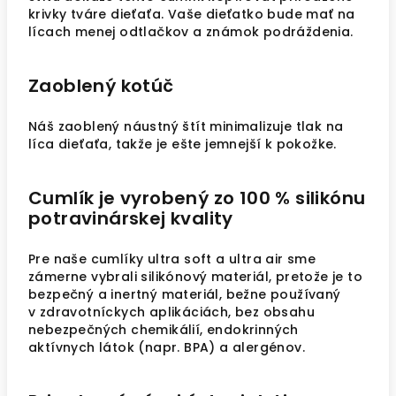
krivky tváre dieťaťa. Vaše dieťatko bude mať na
lícach menej odtlačkov a známok podráždenia.
Zaoblený kotúč
Náš zaoblený náustný štít minimalizuje tlak na
líca dieťaťa, takže je ešte jemnejší k pokožke.
Cumlík je vyrobený zo 100 % silikónu
potravinárskej kvality
Pre naše cumlíky ultra soft a ultra air sme
zámerne vybrali silikónový materiál, pretože je to
bezpečný a inertný materiál, bežne používaný
v zdravotníckych aplikáciách, bez obsahu
nebezpečných chemikálií, endokrinných
aktívnych látok (napr. BPA) a alergénov.