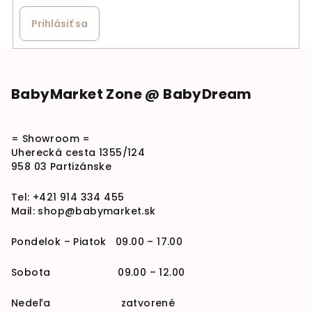
Prihlásiť sa
Zápätie
BabyMarket Zone @ BabyDream
= Showroom =
Uherecká cesta 1355/124
958 03 Partizánske
Tel:
+421 914 334 455
Mail:
shop@babymarket.sk
Pondelok – Piatok 09.00 – 17.00
Sobota 09.00 – 12.00
Nedeľa zatvorené