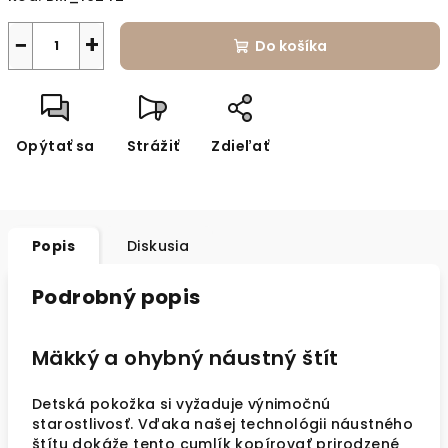
−
+
Do košíka
Opýtať sa
Strážiť
Zdieľať
Popis
Diskusia
Podrobný popis
Mäkký a ohybný náustný štít
Detská pokožka si vyžaduje výnimočnú
starostlivosť. Vďaka našej technológii náustného
štítu dokáže tento cumlík kopírovať prirodzené