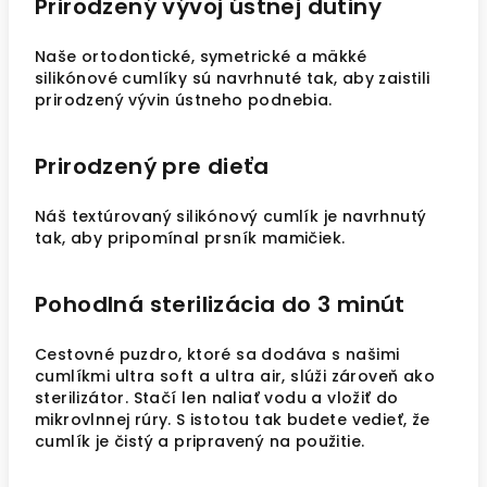
Prirodzený vývoj ústnej dutiny
Naše ortodontické, symetrické a mäkké
silikónové cumlíky sú navrhnuté tak, aby zaistili
prirodzený vývin ústneho podnebia.
Prirodzený pre dieťa
Náš textúrovaný silikónový cumlík je navrhnutý
tak, aby pripomínal prsník mamičiek.
Pohodlná sterilizácia do 3 minút
Cestovné puzdro, ktoré sa dodáva s našimi
cumlíkmi ultra soft a ultra air, slúži zároveň ako
sterilizátor. Stačí len naliať vodu a vložiť do
mikrovlnnej rúry. S istotou tak budete vedieť, že
cumlík je čistý a pripravený na použitie.