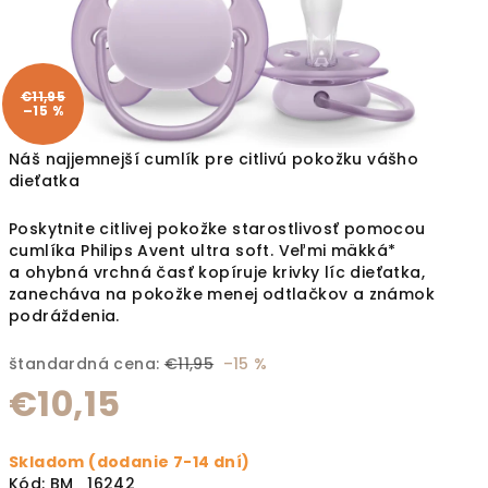
€11,95
–15 %
Náš najjemnejší cumlík pre citlivú pokožku vášho
dieťatka
Poskytnite citlivej pokožke starostlivosť pomocou
cumlíka Philips Avent ultra soft. Veľmi mäkká*
a ohybná vrchná časť kopíruje krivky líc dieťatka,
zanecháva na pokožke menej odtlačkov a známok
podráždenia.
štandardná cena:
€11,95
–15 %
€10,15
Jednotková cena:
Skladom (dodanie 7-14 dní)
Kód:
BM_16242