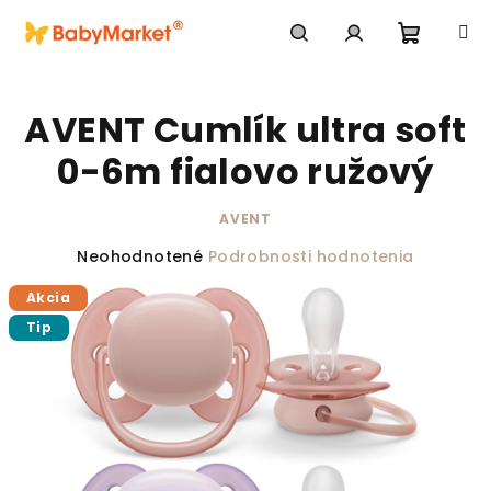
Prejsť na obsah
Nákupn
Hľadať
Prihlásenie
AVENT Cumlík ultra soft
0-6m fialovo ružový
AVENT
Priemerné hodnotenie produktu je 0,0 z 5 hviezdič
Neohodnotené
Podrobnosti hodnotenia
Akcia
Tip