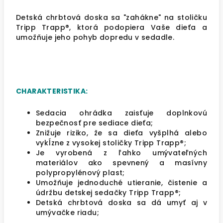
Detská chrbtová doska sa "zahákne" na stoličku
Tripp Trapp®, ktorá podopiera Vaše dieťa a
umožňuje jeho pohyb dopredu v sedadle.
CHARAKTERISTIKA:
Sedacia ohrádka zaisťuje doplnkovú
bezpečnosť pre sediace dieťa;
Znižuje riziko, že sa dieťa vyšplhá alebo
vykĺzne z vysokej stoličky Tripp Trapp®;
Je vyrobená z ľahko umývateľných
materiálov ako spevnený a masívny
polypropylénový plast;
Umožňuje jednoduché utieranie, čistenie a
údržbu detskej sedačky Tripp Trapp®;
Detská chrbtová doska sa dá umyť aj v
umývačke riadu;