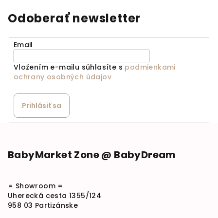
Odoberať newsletter
Email
Vložením e-mailu súhlasíte s
podmienkami
ochrany osobných údajov
Prihlásiť sa
Zápätie
BabyMarket Zone @ BabyDream
= Showroom =
Uherecká cesta 1355/124
958 03 Partizánske