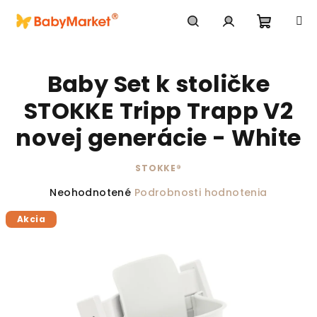
Prejsť na obsah
Nákupn
Hľadať
Prihlásenie
Baby Set k stoličke
STOKKE Tripp Trapp V2
novej generácie - White
STOKKE®
Priemerné hodnotenie produktu je 0,0 z 5 hviezdič
Neohodnotené
Podrobnosti hodnotenia
Akcia