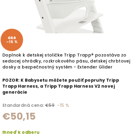
€59
–15 %
Doplnok k detskej stoličke Tripp Trapp® pozostáva zo
sedacej ohrádky, rozkrokového pásu, detskej chrbtovej
dosky a bezpečnostný systém - Extender Glider
POZOR: K Babysetu môžete použiť popruhy
Tripp
Trapp Harness, a
Tripp Trapp Harness V2 novej
generácie
štandardná cena:
€59
–15 %
€50,15
Jednotková cena:
Ihneď k odberu