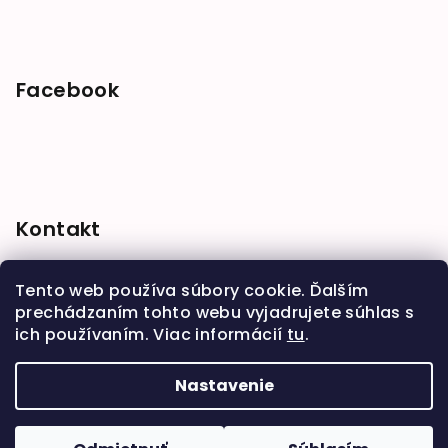
Facebook
Kontakt
shop
@
babymarket.sk
Tento web používa súbory cookie. Ďalším
+421 914 334 455
prechádzaním tohto webu vyjadrujete súhlas s
ich používaním. Viac informácií
tu
.
Nastavenie
Copyright 2026
BabyMarket
. Všetky práva
vyhradené.
Upraviť nastavenie cookies