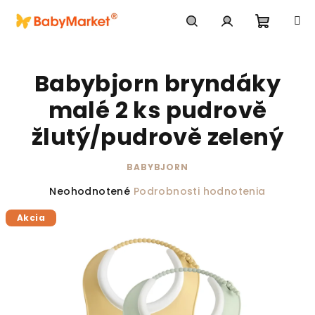
Prejsť na obsah
Nákupn
Hľadať
Prihlásenie
Babybjorn bryndáky
malé 2 ks pudrově
žlutý/pudrově zelený
BABYBJORN
Priemerné hodnotenie produktu je 0,0 z 5 hviezdič
Neohodnotené
Podrobnosti hodnotenia
Akcia