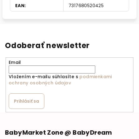
EAN
:
7317680520425
Odoberať newsletter
Email
Vložením e-mailu súhlasíte s
podmienkami
ochrany osobných údajov
Prihlásiť sa
Zápätie
BabyMarket Zone @ BabyDream