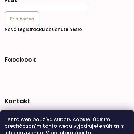
Heslo
Prihlásiť sa
Nová registrácia
Zabudnuté heslo
Facebook
Kontakt
shop
@
babymarket.sk
Tento web používa súbory cookie. Ďalším
+421 914 334 455
prechádzaním tohto webu vyjadrujete súhlas s
ich používaním. Viac informácií
tu
.