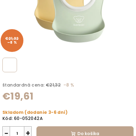
€21,32
–8 %
štandardná cena:
€21,32
–8 %
€19,61
Jednotková cena:
Skladom (dodanie 3-6 dní)
Kód:
60-052042A
−
+
Do košíka