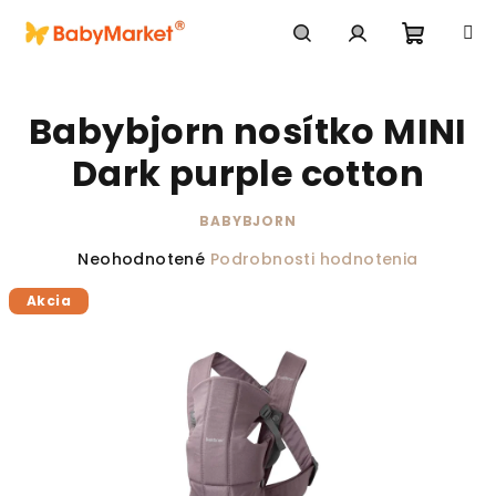
Prejsť na obsah
Nákupn
Hľadať
Prihlásenie
Babybjorn nosítko MINI
Dark purple cotton
BABYBJORN
Priemerné hodnotenie produktu je 0,0 z 5 hviezdič
Neohodnotené
Podrobnosti hodnotenia
Akcia