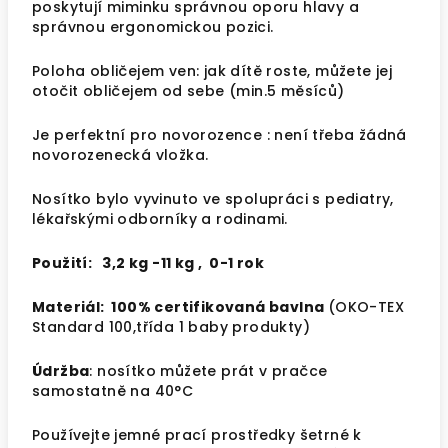
poskytují miminku správnou oporu hlavy a
správnou ergonomickou pozici.
Poloha obličejem ven: jak dítě roste, můžete jej
otočit obličejem od sebe (min.5 měsíců)
Je perfektní pro novorozence : není třeba žádná
novorozenecká vložka.
Nosítko bylo vyvinuto ve spolupráci s pediatry,
lékařskými odborníky a rodinami.
Použití:
3,2 kg -11 kg ,
0-1 rok
Materiál:
100% certifikovaná bavlna
(OKO-TEX
Standard 100,třída 1 baby produkty)
Údržba
: nosítko můžete prát v pračce
samostatně na 40°C
Používejte jemné prací prostředky šetrné k