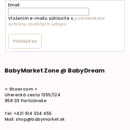
Email
Vložením e-mailu súhlasíte s
podmienkami
ochrany osobných údajov
Prihlásiť sa
Zápätie
BabyMarket Zone @ BabyDream
= Showroom =
Uherecká cesta 1355/124
958 03 Partizánske
Tel:
+421 914 334 455
Mail:
shop@babymarket.sk