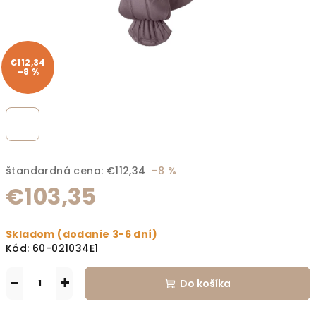
€112,34
–8 %
štandardná cena:
€112,34
–8 %
€103,35
Jednotková cena:
Skladom (dodanie 3-6 dní)
Kód:
60-021034E1
−
+
Do košíka