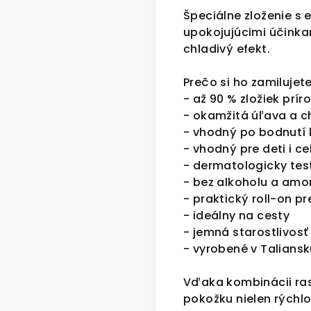
Špeciálne zloženie s 
upokojujúcimi účinka
chladivý efekt.
Prečo si ho zamilujete
- až 90 % zložiek pr
- okamžitá úľava a ch
- vhodný po bodnutí
- vhodný pre deti i c
- dermatologicky tes
- bez alkoholu a amo
- praktický roll-on pr
- ideálny na cesty
- jemná starostlivosť
- vyrobené v Talians
Vďaka kombinácii ras
pokožku nielen rýchlo