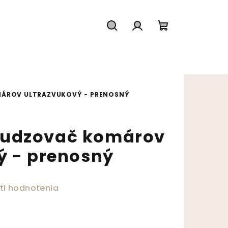
Hľadať
Prihlásenie
Nákupný koš
ÁROV ULTRAZVUKOVÝ - PRENOSNÝ
udzovač komárov
ý - prenosný
ktu je 0,0 z 5 hviezdičiek.
ti hodnotenia