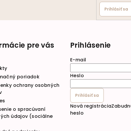
Prihlásiť sa
ormácie pre vás
Prihlásenie
E-mail
kty
Heslo
mačný poriadok
enky ochrany osobných
v
Prihlásiť sa
es
Nová registrácia
Zabudn
senie o spracúvaní
heslo
ých údajov (sociálne