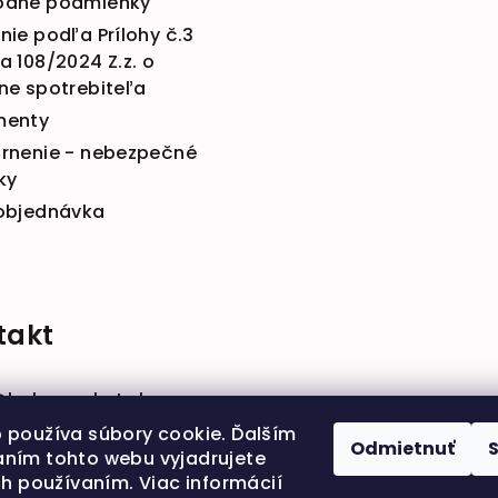
dné podmienky
ie podľa Prílohy č.3
 108/2024 Z.z. o
ne spotrebiteľa
menty
rnenie - nebezpečné
ky
objednávka
takt
@
babymarket.sk
914 334 455
 používa súbory cookie. Ďalším
Odmietnuť
ním tohto webu vyjadrujete
ch používaním. Viac informácií