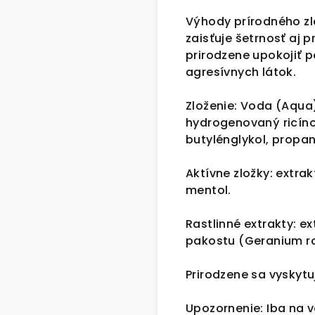
Výhody prírodného zl
zaisťuje šetrnosť aj 
prirodzene upokojiť 
agresívnych látok.
Zloženie: Voda (Aqua
hydrogenovaný ricínový
butylénglykol, propan
Aktívne zložky: extr
mentol.
Rastlinné extrakty: 
pakostu (Geranium r
Prirodzene sa vyskytu
Upozornenie: Iba na v