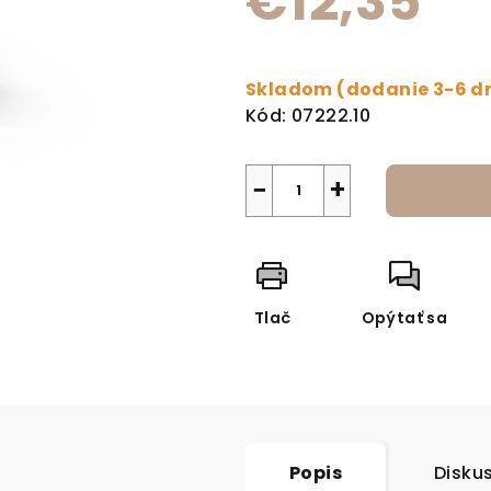
€12,35
Jednotková cena:
Skladom (dodanie 3-6 d
Kód:
07222.10
−
+
Tlač
Opýtať sa
Popis
Disku