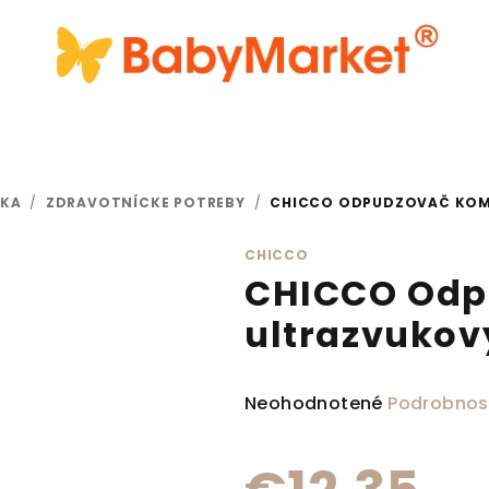
IKA
/
ZDRAVOTNÍCKE POTREBY
/
CHICCO ODPUDZOVAČ KOM
CHICCO
CHICCO Odp
ultrazvukov
Priemerné hodnotenie produ
Neohodnotené
Podrobnos