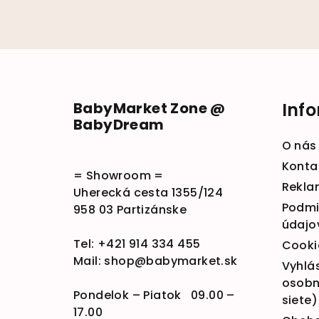
Zápätie
BabyMarket Zone @
Inf
BabyDream
O nás
Konta
= Showroom =
Rekla
Uherecká cesta 1355/124
Podmi
958 03 Partizánske
údajo
Tel:
+421 914 334 455
Cooki
Mail:
shop@babymarket.sk
Vyhlá
osobn
Pondelok – Piatok 09.00 –
siete)
17.00