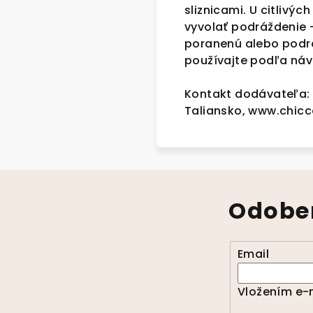
sliznicami. U citlivý
vyvolať podráždenie 
poranenú alebo podr
používajte podľa náv
Kontakt dodávateľa: 
Taliansko, www.chicc
Odober
Email
Vložením e-m