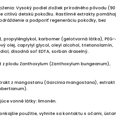
oženia: Vysoký podiel zložiek prírodného pôvodu (90
pre citlivú detskú pokožku. Rastlinné extrakty pomáha
podráždenie a podporiť regeneráciu pokožky, bez
), propylénglykol, karbomer (gelotvorná látka), PEG
 olej, caprylyl glycol, oleyl alcohol, trietanolamín,
diol, disodná soľ EDTA, sorban draselný.
akt z plodu Zanthoxylum (Zanthoxylum bungeanum),
extrakt z mangostanu (Garcinia mangostana), extrakt
obertianum).
júce vonné látky: limonén.
onkajšie použitie, vyhnite sa kontaktu s očami, ústa