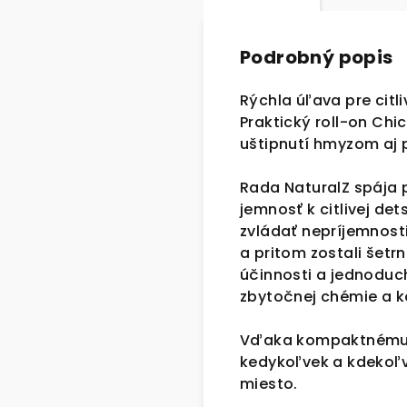
Podrobný popis
Rýchla úľava pre citl
Praktický roll-on Ch
uštipnutí hmyzom aj 
Rada NaturalZ spája p
jemnosť k citlivej de
zvládať nepríjemnost
a pritom zostali šet
účinnosti a jednoduch
zbytočnej chémie a k
Vďaka kompaktnému ba
kedykoľvek a kdekoľv
miesto.