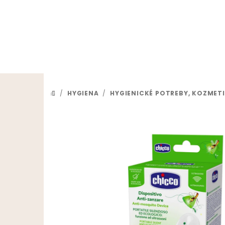
Prejsť na obsah
/
HYGIENA
/
HYGIENICKÉ POTREBY, KOZMET
DOMOV