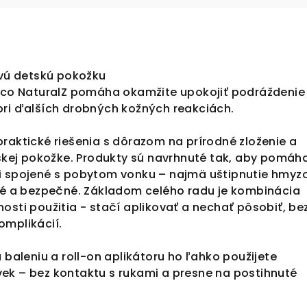
ivú detskú pokožku
icco NaturalZ pomáha okamžite upokojiť podráždenie
pri ďalších drobných kožných reakciách.
raktické riešenia s dôrazom na prírodné zloženie a
tskej pokožke. Produkty sú navrhnuté tak, aby pomáha
i spojené s pobytom vonku – najmä uštipnutie hmyz
rné a bezpečné. Základom celého radu je kombinácia
osti použitia - stačí aplikovať a nechať pôsobiť, be
omplikácií.
leniu a roll-on aplikátoru ho ľahko použijete
ek – bez kontaktu s rukami a presne na postihnuté