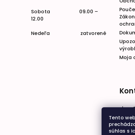
Obcho
Poučen
Sobota 09.00 –
Zákona
12.00
ochra
Doku
Nedeľa zatvorené
Upozo
výrob
Moja 
Kon
shop
+421 
Tento web
prechádza
súhlas s i