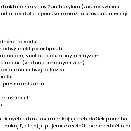
extraktom z rastliny Zanthoxylum (známe svojimi
mi) a mentolom prináša okamžitú úľavu a príjemný
:
írodného pôvodu
ladivý efekt po uštipnutí
 komárom, včelou, osou aj iným hmyzom
elú rodinu (vrátane tehotných žien)
tované na citlivej pokožke
niaku
e presnú aplikáciu
 po uštipnutí
ku
tlinných extraktov a upokojujúcich zložiek pomáha
 upokojiť, ale aj ju príjemne osviežiť bez mastného po