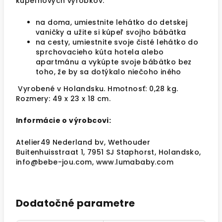
kúpeľňových výrobkov.
na doma, umiestnite lehátko do detskej
vaničky a užite si kúpeľ svojho bábätka
na cesty, umiestnite svoje čisté lehátko do
sprchovacieho kúta hotela alebo
apartmánu a vykúpte svoje bábätko bez
toho, že by sa dotýkalo niečoho iného
Vyrobené v Holandsku. Hmotnosť: 0,28 kg.
Rozmery: 49 x 23 x 18 cm.
Informácie o výrobcovi:
Atelier49 Nederland bv, Wethouder
Buitenhuisstraat 1, 7951 SJ Staphorst, Holandsko,
info@bebe-jou.com, www.lumababy.com
Dodatočné parametre