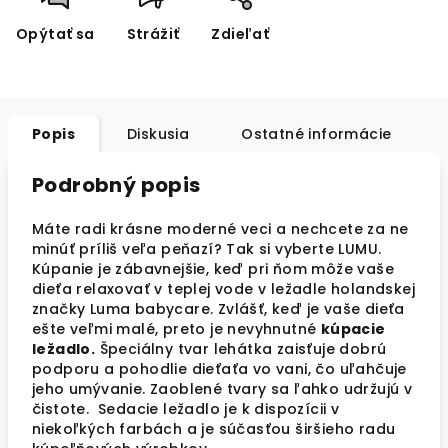
Opýtať sa
Strážiť
Zdieľať
Popis
Diskusia
Ostatné informácie
Podrobný popis
Máte radi krásne moderné veci a nechcete za ne
minúť príliš veľa peňazí? Tak si vyberte LUMU.
Kúpanie je zábavnejšie, keď pri ňom môže vaše
dieťa relaxovať v teplej vode v ležadle holandskej
značky Luma babycare. Zvlášť, keď je vaše dieťa
ešte veľmi malé, preto je nevyhnutné
kúpacie
ležadlo.
Špeciálny tvar lehátka zaisťuje dobrú
podporu a pohodlie dieťaťa vo vani, čo uľahčuje
jeho umývanie. Zaoblené tvary sa ľahko udržujú v
čistote. Sedacie ležadlo je k dispozícii v
niekoľkých farbách a je súčasťou širšieho radu