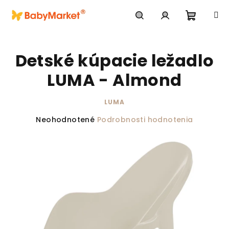
Prejsť na obsah
Nákupn
Hľadať
Prihlásenie
Detské kúpacie ležadlo
LUMA - Almond
LUMA
Priemerné hodnotenie produktu je 0,0 z 5 hviezdič
Neohodnotené
Podrobnosti hodnotenia