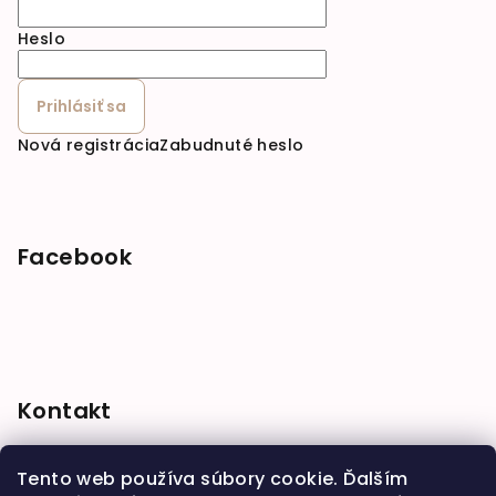
Heslo
Prihlásiť sa
Nová registrácia
Zabudnuté heslo
Facebook
Kontakt
shop
@
babymarket.sk
Tento web používa súbory cookie. Ďalším
+421 914 334 455