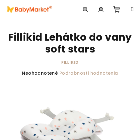
Prejsť na obsah
Nákupn
Hľadať
Prihlásenie
Fillikid Lehátko do vany
soft stars
FILLIKID
Priemerné hodnotenie produktu je 0,0 z 5 hviezdič
Neohodnotené
Podrobnosti hodnotenia