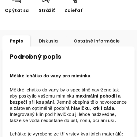
Opýtať sa
Strážiť
Zdieľať
Popis
Diskusia
Ostatné informácie
Podrobný popis
Měkké lehátko do vany pro miminka
Měkké lehátko do vany bylo speciálně navrženo tak,
aby poskytlo vašemu miminku
maximální pohodlí a
bezpečí při koupání
. Jemně obepíná tělo novorozence
a zároveň optimálně podpírá
hlavičku, krk i záda
.
Integrovaný klín pod hlavičkou ji lehce nadzvedne,
takže se voda nedostane do úst, nosu, očí ani uší.
Lehátko je vyrobeno ze tří vrstev kvalitních materiálů: