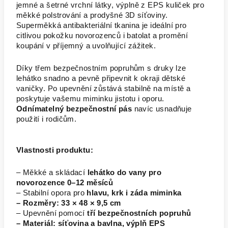
jemné a šetrné vrchní látky, výplně z EPS kuliček pro
měkké polstrování a prodyšné 3D síťoviny.
Superměkká antibakteriální tkanina je ideální pro
citlivou pokožku novorozenců i batolat a promění
koupání v příjemný a uvolňující zážitek.
Díky třem bezpečnostním popruhům s druky lze
lehátko snadno a pevně připevnit k okraji dětské
vaničky. Po upevnění zůstává stabilně na místě a
poskytuje vašemu miminku jistotu i oporu.
Odnímatelný bezpečnostní pás
navíc usnadňuje
použití i rodičům.
Vlastnosti produktu:
– Měkké a skládací
lehátko do vany pro
novorozence 0–12 měsíců
– Stabilní opora pro
hlavu, krk i záda miminka
– Rozměry: 33 × 48 × 9,5 cm
– Upevnění pomocí
tří bezpečnostních popruhů
– Materiál: síťovina a bavlna, výplň EPS