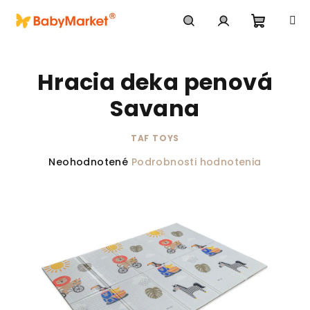
Prejsť na obsah
Nákupn
Hľadať
Prihlásenie
Hracia deka penová
Savana
TAF TOYS
Priemerné hodnotenie produktu je 0,0 z 5 hviezdič
Neohodnotené
Podrobnosti hodnotenia