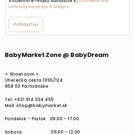
Vložením e-mailu súhlasíte s
podmienkami
ochrany osobných údajov
Prihlásiť sa
Zápätie
BabyMarket Zone @ BabyDream
= Showroom =
Uherecká cesta 1355/124
958 03 Partizánske
Tel:
+421 914 334 455
Mail:
shop@babymarket.sk
Pondelok – Piatok 09.00 – 17.00
Sobota 09.00 – 12.00