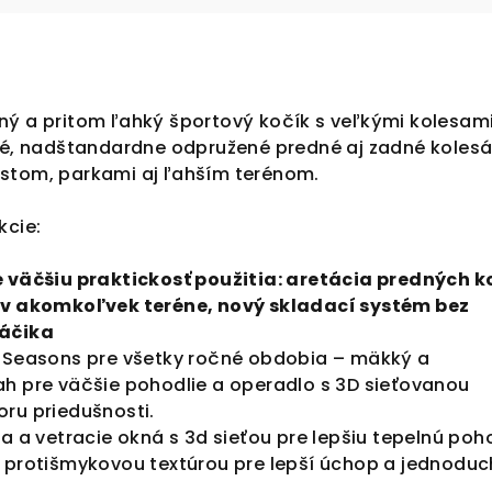
ný a pritom ľahký športový kočík s veľkými kolesami
ľké, nadštandardne odpružené predné aj zadné kolesá
stom, parkami aj ľahším terénom.
kcie:
 väčšiu praktickosť použitia: aretácia predných k
 v akomkoľvek teréne, nový skladací systém bez
háčika
l Seasons pre všetky ročné obdobia – mäkký a
h pre väčšie pohodlie a operadlo s 3D sieťovanou
ru priedušnosti.
ka a vetracie okná s 3d sieťou pre lepšiu tepelnú po
 protišmykovou textúrou pre lepší úchop a jednodu