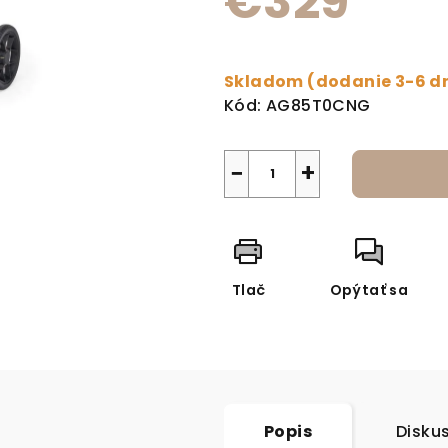
€329
Jednotková cena:
Skladom (dodanie 3-6 d
Kód:
AG85T0CNG
−
+
Tlač
Opýtať sa
Popis
Disku