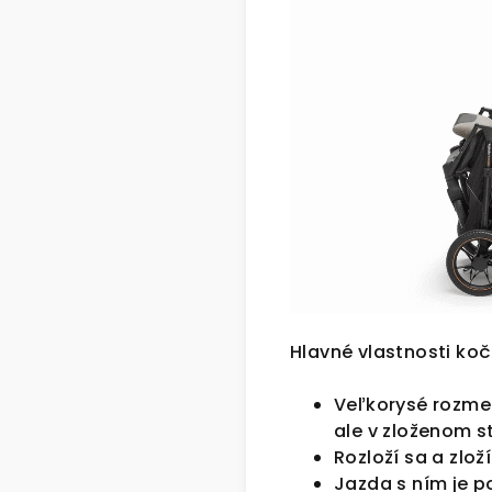
Hlavné vlastnosti koč
Veľkorysé rozmer
ale v zloženom 
Rozloží sa a zlo
Jazda s ním je 