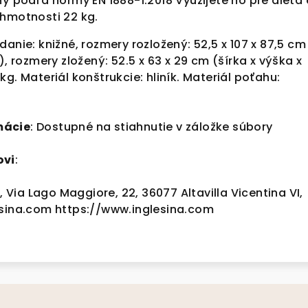
ný podľa normy EN 1888-1:2018 Využijete ho pre dieťa
hmotnosti 22 kg.
danie: knižné, rozmery rozložený: 52,5 x 107 x 87,5 cm
), rozmery zložený: 52.5 x 63 x 29 cm (šírka x výška x
g. Materiál konštrukcie: hliník. Materiál poťahu:
mácie
: Dostupné na stiahnutie v záložke súbory
ovi
:
., Via Lago Maggiore, 22, 36077 Altavilla Vicentina VI,
esina.com https://www.inglesina.com