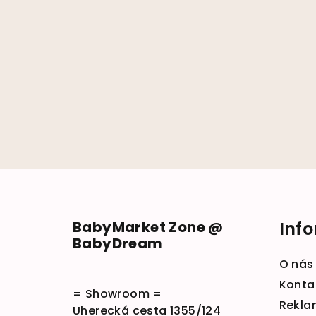
Zápätie
BabyMarket Zone @
Inf
BabyDream
O nás
Konta
= Showroom =
Rekla
Uherecká cesta 1355/124