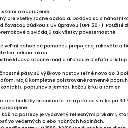
žiskami a odpruženie.
ený pre všetky ročné obdobia. Dodáva sa s nánožník
dlžovacou búdkou s UV úpravou (UPF 50+). Použité z
premokavé a zvládajú tak všetky poveternostné
je veľmi pohodlné pomocou prepojenej rukoväte a ti
te len jednou rukou.
stné kĺbovo otočné madlo uľahčuje dieťaťu prístup
nostné pásy sú výškovo nastaviteľné novo do 3 pol
ieťaťom. Majú kompletne polstrované ramenné popruh
 kontaktu popruhov s jemnou kožou krku a ramien
átane búdičky sú snímateľné a prácou v ruke pri 30 
e prepojené.
 kôš na potreby je vybavený reflexnými prvkami, kto
osť vo večerných alebo nočných hodinách.