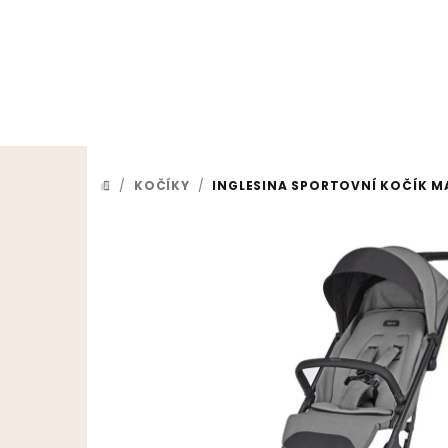
Prejsť na obsah
/
KOČÍKY
/
INGLESINA SPORTOVNÍ KOČÍK M
DOMOV