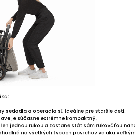
íka:
y sedadla a operadla sú ideálne pre staršie deti,
stave je súčasne extrémne kompaktný.
ží len jednou rukou a zostane stáť sám rukoväťou nah
pohodlná na všetkých typoch povrchov vďaka veľký