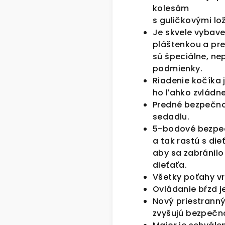
kolesám
s guličkovými lo
Je skvele vybav
pláštenkou a pre
sú špeciálne, ne
podmienky.
Riadenie kočíka 
ho ľahko zvládne
Predné bezpečno
sedadlu.
5-bodové bezpeč
a tak rastú s d
aby sa zabránilo
dieťaťa.
Všetky poťahy vr
Ovládanie bŕzd j
Nový priestranný
zvyšujú bezpečn