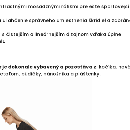
ntrastnými mosadznými ráfikmi pre ešte športovejší
 na uľahčenie správneho umiestnenia škridiel a zabrán
 s čistejším a lineárnejším dizajnom vďaka úplne
niu
r je dokonale vybavený a pozostáva z
: kočíka, nov
ieťaťom, búdičky, nánožníka a pláštenky.