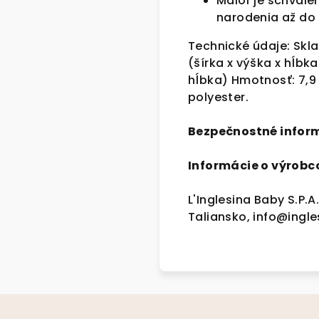
Maior je schvále
narodenia až do 
Technické údaje: Skla
(šírka x výška x hĺbka
hĺbka) Hmotnosť: 7,9 k
polyester.
Bezpečnostné infor
Informácie o výrobc
L'Inglesina Baby S.P.A
Taliansko, info@ingl