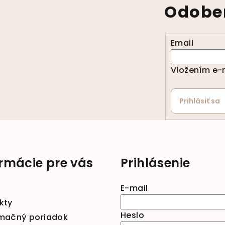
Odober
Email
Vložením e-m
Prihlásiť sa
ormácie pre vás
Prihlásenie
E-mail
kty
Heslo
mačný poriadok