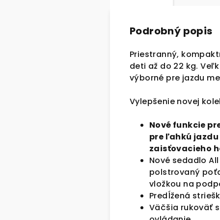
Podrobný popis
Priestranný, kompakt
deti až do 22 kg. Ve
výborné pre jazdu me
Vylepšenie novej kole
Nové funkcie pre
pre ľahkú jazdu
zaisťovacieho 
Nové sedadlo Al
polstrovaný poťa
vložkou na podpo
Predĺžená strieš
Väčšia rukoväť s
ovládanie