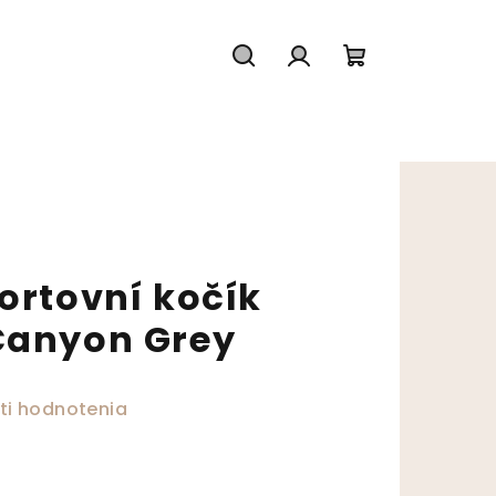
Hľadať
Prihlásenie
Nákupný koš
ortovní kočík
Canyon Grey
ktu je 0,0 z 5 hviezdičiek.
ti hodnotenia