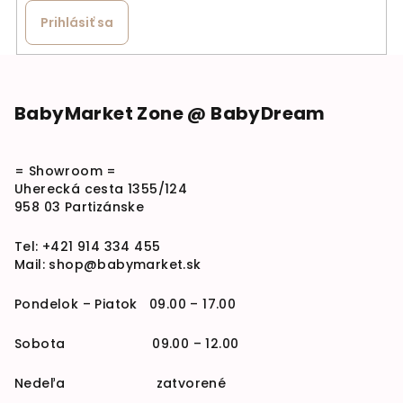
Prihlásiť sa
Zápätie
BabyMarket Zone @ BabyDream
= Showroom =
Uherecká cesta 1355/124
958 03 Partizánske
Tel:
+421 914 334 455
Mail:
shop@babymarket.sk
Pondelok – Piatok 09.00 – 17.00
Sobota 09.00 – 12.00
Nedeľa zatvorené