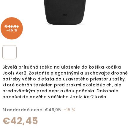
€49,95
–15 %
Skvelá príručná taška na uloženie do košíka kočíka
Joolz Aer2. Zostaňte elegantnými a uschovajte drobné
potreby vášho dieťaťa do uzavretého priestoru tašky,
ktoré ochránite nielen pred zrakmi okoloidúcich, ale
predovšetkým pred nepriazňou počasia. Dokonale
padnúci do nového väčšieho Joolz Aer2 koša.
štandardná cena:
€49,95
–15 %
€42,45
Jednotková cena: