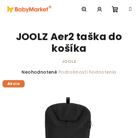
Prejsť na obsah
Nákupn
Hľadať
Prihlásenie
JOOLZ Aer2 taška do
košíka
JOOLZ
Priemerné hodnotenie produktu je 0,0 z 5 hviezdič
Neohodnotené
Podrobnosti hodnotenia
Akcia