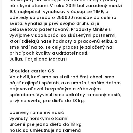
nórskymi otcami. V roku 2019 bol zaradený medzi
100 najlepších vynálezov v časopise TIME, a
odvtedy sa predalo 250000 nosičov do celého
sveta. Vynález je prvý svojho druhu a je
celosvetovo patentovaný. Produkty MiniMeis
vyvíjame v spolupráci so skúsenými partnermi,
ktorí zdielajú naše hodnoty a pracovnú etiku, a
sme hrdí na to, že celý proces je založený na
princípoch kvality a udržateľnosti.
Julius, Tarjei and Marcus!
Shoulder carrier G5
Vo chvíli, keď sme sa stali rodičmi, chceli sme
nájsť najlepší spôsob, ako umožniť našim deťom
objavovať svet bezpečným a zábavným
spôsobom. Vyvinuli sme unikátny ramenný nosič,
prvý na svete, pre dieťa do 18 kg.
ocenený ramenný nosič
vyvinutý nórskymi otcami
určené pre jedno dieťa do 18 kg
nosič sa umiestňuje na ramená