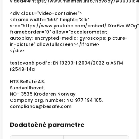
videá##https://www.minimeis.info/navody/#000018
<div class="video-container">
<iframe width="560" height="315"
src="https://www.youtube.com/embed/JXnr6zxlWOg"
frameborder="0" allow="accelerometer;
autoplay; encrypted-media; gyroscope; picture-
in-picture" allowfullscreen></iframe>
</div>
testované podľa: EN 13209-1:2004/2022 a ASTM
F2549-14a
HTS BeSafe AS,
Sundvollhovet,
NO- 3535 Kroderen Norway
Company org. number; NO 977 194 105.
compliance@besafe.com
Dodatočné parametre