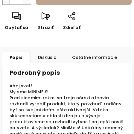
Opýtať sa
Strážiť
Zdieľať
Popis
Diskusia
Ostatné informácie
Podrobný popis
Ahoj svet!
My sme MINIMEIS!
Pred siedmimi rokmi sa traja nórski otcovia
rozhodli vyrobiť produkt, ktorý povzbudí rodičov
byť so svojimi deťmi ešte aktívnejší. Vďaka
skúsenostiam v oblasti dizajnu a vývoja
produktov sme sa rozhodli vytvoriť najlepší nosič
na svete. A výsledok? MiniMeis! Unikátny ramenný
nosič, prvý na svete, pre dieťa do 18 kg vyvinutý