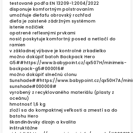
testované podľa EN 13209-1:2004/2022
disponuje komfortným polstrovaním
umožňuje dieťaťu obrovský rozhľad
dieťa je zaistené zádržným systémom
istenie nožičiek
opatrené reflexnými prvkami
nosič poskytuje komfortný posed a netlačí do
ramien
v základnej výbave je kontrolné zrkadielko
možno dokúpiť batoh Backpack Hero
G5##https://www.babypoint.cz/qx507H/minimeis-
backpack-g5#000016#
možno dokúpiť slnečnú clonu
Sunshade##https://www.babypoint.cz/qx50H7A/mini
sunshade#000008#
vyrobený z recyklovaného materiálu (plasty z
oceánu)
hmotnosť 1,6 kg
zloží sa do kompaktnej veľkosti a zmestí sa do
batohu Hero
škandinávsky dizajn a kvalita
inštruktážne