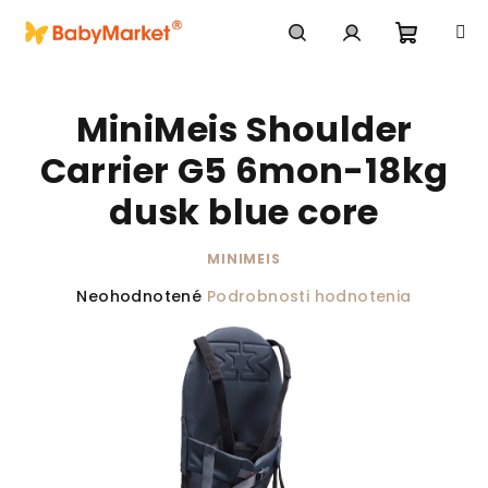
Prejsť na obsah
Nákupn
Hľadať
Prihlásenie
MiniMeis Shoulder
Carrier G5 6mon-18kg
dusk blue core
MINIMEIS
Priemerné hodnotenie produktu je 0,0 z 5 hviezdič
Neohodnotené
Podrobnosti hodnotenia