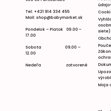
údajo
Tel:
+421 914 334 455
Cooki
Mail:
shop@babymarket.sk
Vyhlá
osobn
Pondelok – Piatok 09.00 –
siete)
17.00
Obcho
Poučen
Sobota 09.00 –
Zákona
12.00
ochra
Doku
Nedeľa zatvorené
Upozo
výrob
Moja 