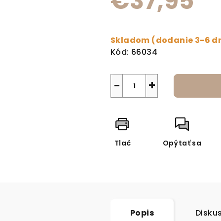
€37,95
Jednotková cena:
Skladom (dodanie 3-6 d
Kód:
66034
−
+
Tlač
Opýtať sa
Popis
Disku