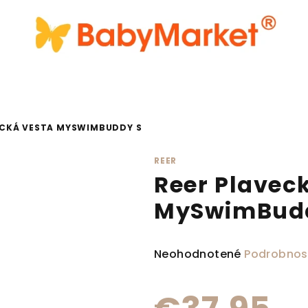
ECKÁ VESTA MYSWIMBUDDY S
REER
Reer Plavec
MySwimBud
Priemerné hodnotenie produ
Neohodnotené
Podrobnos