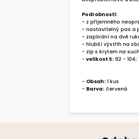
Podrobnosti:
- z příjemného neop
- nastavitelný pas a 
- zapínání na dvě ruk
- hlubší výstřih na zá
- zip s krytem na such
-
velikost S:
92 - 104; 
-
Obsah:
1 kus
-
Barva:
červená