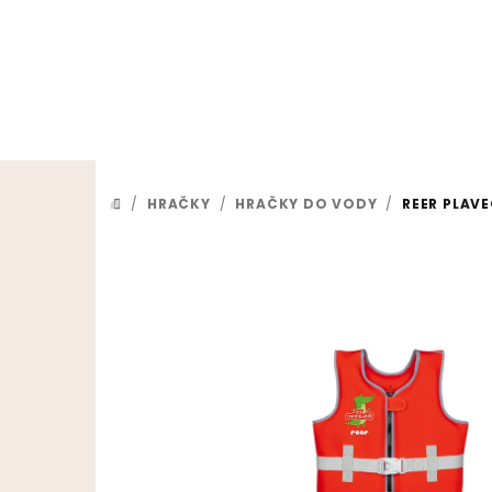
Prejsť na obsah
/
HRAČKY
/
HRAČKY DO VODY
/
REER PLAV
DOMOV