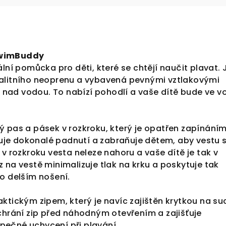
SwimBuddy
ální pomůcka pro děti, které se chtějí naučit plavat. 
alitního neoprenu a vybavená pevnými vztlakovými
tě nad vodou. To nabízí pohodlí a vaše dítě bude ve v
ý pas a pásek v rozkroku, který je opatřen zapínání
šťuje dokonalé padnutí a zabraňuje dětem, aby vestu
 v rozkroku vesta neleze nahoru a vaše dítě je tak v
 na vestě minimalizuje tlak na krku a poskytuje tak
po delším nošení.
ktickým zipem, který je navíc zajištěn krytkou na su
chrání zip před náhodným otevřením a zajišťuje
ečné uchycení při plavání.