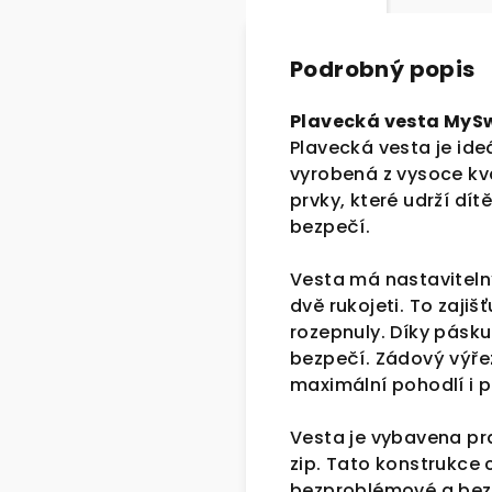
Podrobný popis
Plavecká vesta My
Plavecká vesta je ide
vyrobená z vysoce kv
prvky, které udrží dí
bezpečí.
Vesta má nastaviteln
dvě rukojeti. To zaji
rozepnuly. Díky pásku
bezpečí. Zádový výřez
maximální pohodlí i 
Vesta je vybavena pra
zip. Tato konstrukce 
bezproblémové a bezp