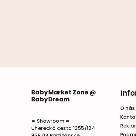
Zápätie
BabyMarket Zone @
Inf
BabyDream
O nás
Konta
= Showroom =
Rekla
Uherecká cesta 1355/124
Podmi
958 03 Partizánske