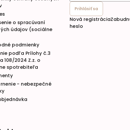
v
Prihlásiť sa
es
Nová registrácia
Zabudn
senie o spracúvaní
heslo
ých údajov (sociálne
dné podmienky
ie podľa Prílohy č.3
 108/2024 Z.z. o
ne spotrebiteľa
menty
rnenie - nebezpečné
ky
objednávka