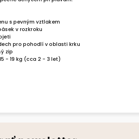
renu s pevným vztlakem
pásek v rozkroku
ojeti
dech pro pohodlí v oblasti krku
ý zip
15 - 19 kg (cca 2 - 3 let)