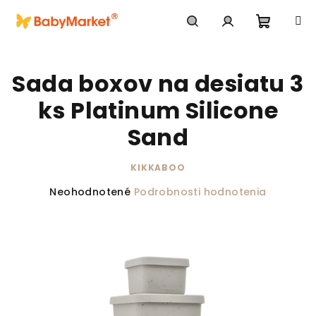
Prejsť na obsah
Nákupn
Hľadať
Prihlásenie
Sada boxov na desiatu 3
ks Platinum Silicone
Sand
KIKKABOO
Priemerné hodnotenie produktu je 0,0 z 5 hviezdič
Neohodnotené
Podrobnosti hodnotenia