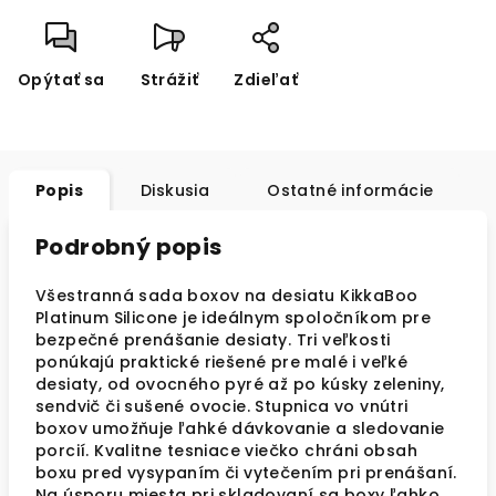
Opýtať sa
Strážiť
Zdieľať
Popis
Diskusia
Ostatné informácie
Podrobný popis
Všestranná sada boxov na desiatu KikkaBoo
Platinum Silicone je ideálnym spoločníkom pre
bezpečné prenášanie desiaty. Tri veľkosti
ponúkajú praktické riešené pre malé i veľké
desiaty, od ovocného pyré až po kúsky zeleniny,
sendvič či sušené ovocie. Stupnica vo vnútri
boxov umožňuje ľahké dávkovanie a sledovanie
porcií. Kvalitne tesniace viečko chráni obsah
boxu pred vysypaním či vytečením pri prenášaní.
Na úsporu miesta pri skladovaní sa boxy ľahko