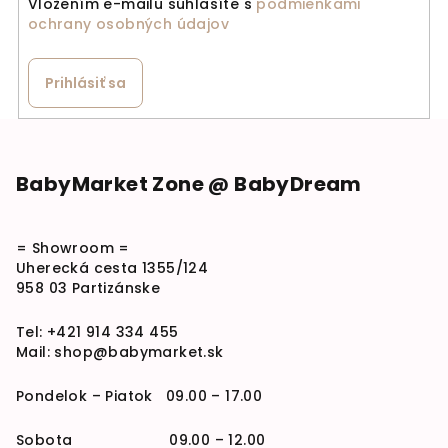
Vložením e-mailu súhlasíte s
podmienkami
ochrany osobných údajov
Prihlásiť sa
Zápätie
BabyMarket Zone @ BabyDream
= Showroom =
Uherecká cesta 1355/124
958 03 Partizánske
Tel:
+421 914 334 455
Mail:
shop@babymarket.sk
Pondelok – Piatok 09.00 – 17.00
Sobota 09.00 – 12.00