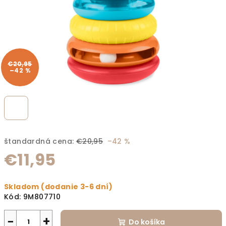
€20,95
–42 %
štandardná cena:
€20,95
–42 %
€11,95
Jednotková cena:
Skladom (dodanie 3-6 dní)
Kód:
9M807710
−
+
Do košíka