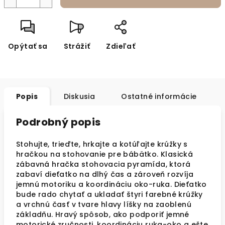
Opýtať sa
Strážiť
Zdieľať
Popis
Diskusia
Ostatné informácie
Podrobný popis
Stohujte, trieďte, hrkajte a kotúľajte krúžky s
hračkou na stohovanie pre bábätko. Klasická
zábavná hračka stohovacia pyramída, ktorá
zabaví dieťatko na dlhý čas a zároveň rozvíja
jemnú motoriku a koordináciu oko-ruka. Dieťatko
bude rado chytať a ukladať štyri farebné krúžky
a vrchnú časť v tvare hlavy líšky na zaoblenú
základňu. Hravý spôsob, ako podporiť jemné
motorické zručnosti, koordináciu ruka-oko a ešte