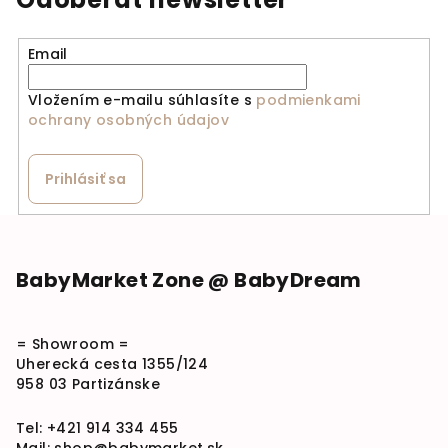
Email
Vložením e-mailu súhlasíte s
podmienkami
ochrany osobných údajov
Prihlásiť sa
Zápätie
BabyMarket Zone @ BabyDream
= Showroom =
Uherecká cesta 1355/124
958 03 Partizánske
Tel:
+421 914 334 455