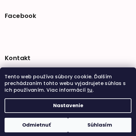
Facebook
Kontakt
shop
@
babymarket.sk
Tento web používa súbory cookie. Ďalším
+421 914 334 455
prechádzaním tohto webu vyjadrujete súhlas s
ich používaním. Viac informácií
tu
.
Nastavenie
Copyright 2026
BabyMarket
. Všetky práva
vyhradené.
Upraviť nastavenie cookies
Odmietnuť
Súhlasím
Vytvoril Shoptet