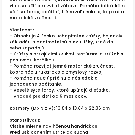
viac sa učiť a rozvíjať zábavu. Pomáha bábätkám
učiť sa farby, počítať, trénovať reakcie, logické a
motorické zručnosti.
Vlastnosti:
- Obsahuje 4 ľahko uchopiteľné krúžky, hojdaciu
základňu a odnímateľnú hlavu líšky, ktoé do
seba zapadajú
- Krúžky s hrkajúcimi zvukmi, textúrami a krúžok s
posuvnou korálkou.
- Pomáha rozvíjať jemné motorické zručnosti,
koordináciu ruka-oko a zmyslový rozvoj.
- Pomáha naučiť príčinu a následok a
jednoduché počítanie.
- Veselé sýte farby, ktoré upútajú dieťatko.
- Vhodné pre deti od 6 mesiacov.
Rozmery (D x Š x V): 13,84 x 13,84 x 22,86 cm
Starostlivosť:
Čistite mierne navlhčenou handričkou.
Pred uskladnením utrite do sucha.