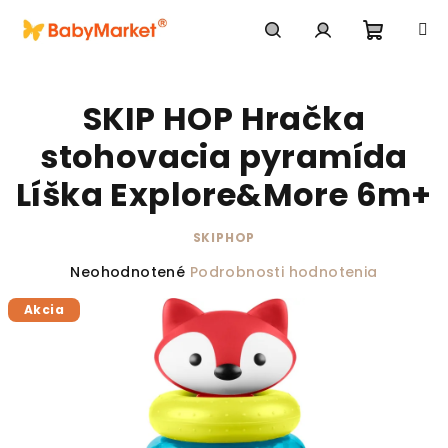
Prejsť na obsah
Nákupn
Hľadať
Prihlásenie
SKIP HOP Hračka
stohovacia pyramída
Líška Explore&More 6m+
SKIPHOP
Priemerné hodnotenie produktu je 0,0 z 5 hviezdič
Neohodnotené
Podrobnosti hodnotenia
Akcia