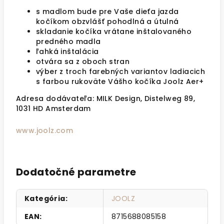
s madlom bude pre Vaše dieťa jazda
kočíkom obzvlášť pohodlná a útulná
skladanie kočíka vrátane inštalovaného
predného madla
ľahká inštalácia
otvára sa z oboch stran
výber z troch farebných variantov ladiacich
s farbou rukoväte Vášho kočíka Joolz Aer+
Adresa dodávateľa:
MILK Design, Distelweg 89,
1031 HD Amsterdam
www.joolz.com
Dodatočné parametre
Kategória
:
JOOLZ
EAN
:
8715688085158