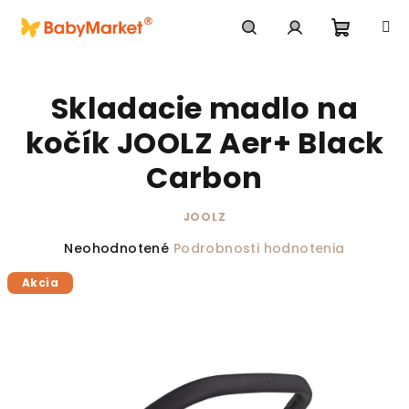
Prejsť na obsah
Nákupn
Hľadať
Prihlásenie
Skladacie madlo na
kočík JOOLZ Aer+ Black
Carbon
JOOLZ
Priemerné hodnotenie produktu je 0,0 z 5 hviezdič
Neohodnotené
Podrobnosti hodnotenia
Akcia