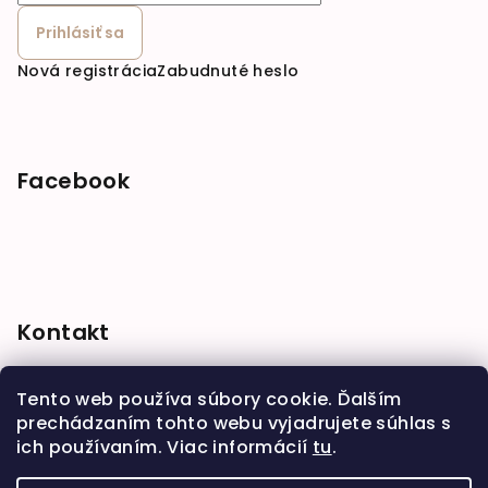
Prihlásiť sa
Nová registrácia
Zabudnuté heslo
Facebook
Kontakt
shop
@
babymarket.sk
Tento web používa súbory cookie. Ďalším
+421 914 334 455
prechádzaním tohto webu vyjadrujete súhlas s
ich používaním. Viac informácií
tu
.