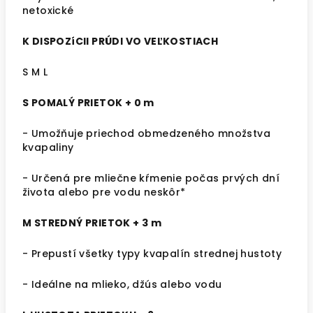
netoxické
K DISPOZíCII PRÚDI VO VEĽKOSTIACH
S M L
S POMALÝ PRIETOK + 0 m
- Umožňuje priechod obmedzeného množstva
kvapaliny
- Určená pre mliečne kŕmenie počas prvých dní
života alebo pre vodu neskôr*
M STREDNÝ PRIETOK + 3 m
- Prepustí všetky typy kvapalín strednej hustoty
- Ideálne na mlieko, džús alebo vodu