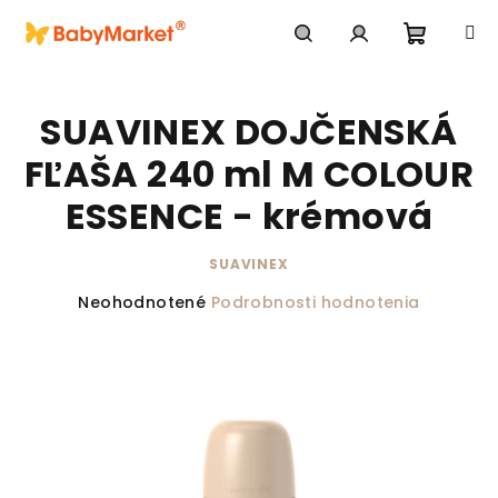
Prejsť na obsah
Nákupn
Hľadať
Prihlásenie
SUAVINEX DOJČENSKÁ
FĽAŠA 240 ml M COLOUR
ESSENCE - krémová
SUAVINEX
Priemerné hodnotenie produktu je 0,0 z 5 hviezdič
Neohodnotené
Podrobnosti hodnotenia