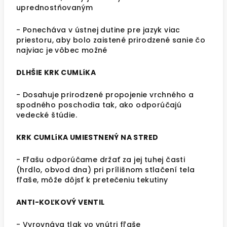
uprednostňovaným
- Ponecháva v ústnej dutine pre jazyk viac
priestoru, aby bolo zaistené prirodzené sanie čo
najviac je vôbec možné
DLHŠIE KRK CUMLíKA
- Dosahuje prirodzené propojenie vrchného a
spodného poschodia tak, ako odporúčajú
vedecké štúdie.
KRK CUMLíKA UMIESTNENÝ NA STRED
- Fľašu odporúčame držať za jej tuhej časti
(hrdlo, obvod dna) pri prílišnom stlačení tela
fľaše, môže dôjsť k pretečeniu tekutiny
ANTI-KOĽKOVÝ VENTIL
- Vyrovnáva tlak vo vnútri fľaše