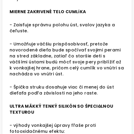
MIERNE ZAKRIVENÉ TELO CUMLíKA
- Zaisťuje správnu polohu úst, svalov jazyka a
čeľuste.
- Umožňuje väčšiu prispôsobivosť, pretože
novorodené dieťa bude spočívať svojimi perami
na stred základne, zatiaľ čo staršie deti s
väčšími ústami budú môcť svoje pery priblížiť až
k vonkajšej hrane, pričom celý cumlík vo vnútri sa
nachádza vo vnútri úst.
- Špička struku dosahuje viac či menej do úst
dieťaťa podľa závislosti na jeho raste.
ULTRA MÄKKÝ TENKÝ SILIKÓN SO ŠPECIáLNOU
TEXTUROU
- výhody vonkajšej úpravy fľaše proti
fotooxidačnému efektu: