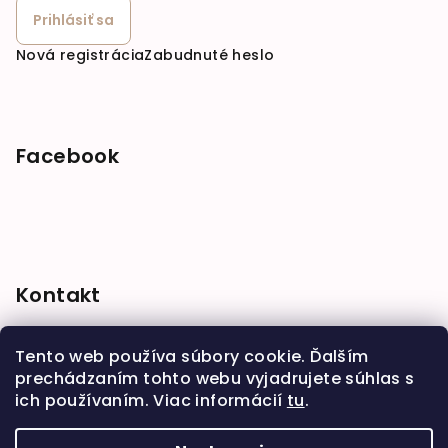
Prihlásiť sa
Nová registrácia
Zabudnuté heslo
Facebook
Kontakt
shop
@
babymarket.sk
Tento web používa súbory cookie. Ďalším
+421 914 334 455
prechádzaním tohto webu vyjadrujete súhlas s
ich používaním. Viac informácií
tu
.