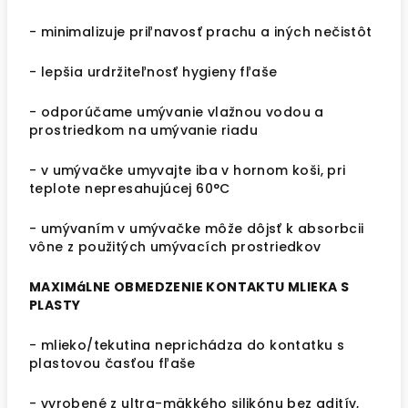
- minimalizuje priľnavosť prachu a iných nečistôt
- lepšia urdržiteľnosť hygieny fľaše
- odporúčame umývanie vlažnou vodou a
prostriedkom na umývanie riadu
- v umývačke umyvajte iba v hornom koši, pri
teplote nepresahujúcej 60°C
- umývaním v umývačke môže dôjsť k absorbcii
vône z použitých umývacích prostriedkov
MAXIMáLNE OBMEDZENIE KONTAKTU MLIEKA S
PLASTY
- mlieko/tekutina neprichádza do kontatku s
plastovou časťou fľaše
- vyrobené z ultra-mäkkého silikónu bez aditív,