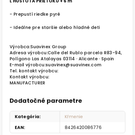
L HUSTOTA PRIETOKU + 6 m
- Prepustí riedke pyré
- Ideálne pre staršie alebo hladné deti
Výrobca:Suavinex Group
Adresa výrobcu:Calle del Rublo parcela R83-94,
Polígono Las Atalayas 03114 · Alicante · Spain
E-mail výrobcu:suavinex@suavinex.com
Tel. kontakt výrobcu:
Kontakt výrobcu:
MANUFACTURER
Dodatočné parametre
Kategória
:
Kŕmenie
EAN
:
8426420086776