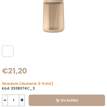
€21,20
Jednotková cena:
Skladom (dodanie 3-6 dní)
Kód:
3308074C_3
−
+
Do košíka