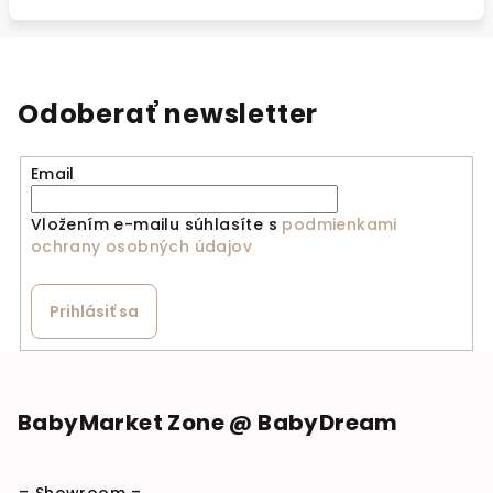
Odoberať newsletter
Email
Vložením e-mailu súhlasíte s
podmienkami
ochrany osobných údajov
Prihlásiť sa
Zápätie
BabyMarket Zone @ BabyDream