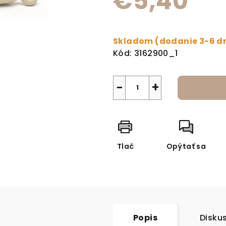
€5,40
Jednotková cena:
Skladom (dodanie 3-6 d
Kód:
3162900_1
−
+
Tlač
Opýtať sa
Popis
Disku