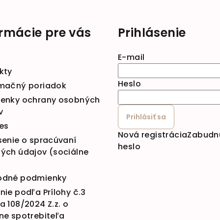
ormácie pre vás
Prihlásenie
E-mail
kty
Heslo
mačný poriadok
enky ochrany osobných
v
Prihlásiť sa
es
Nová registrácia
Zabudn
senie o spracúvaní
heslo
ých údajov (sociálne
dné podmienky
ie podľa Prílohy č.3
 108/2024 Z.z. o
ne spotrebiteľa