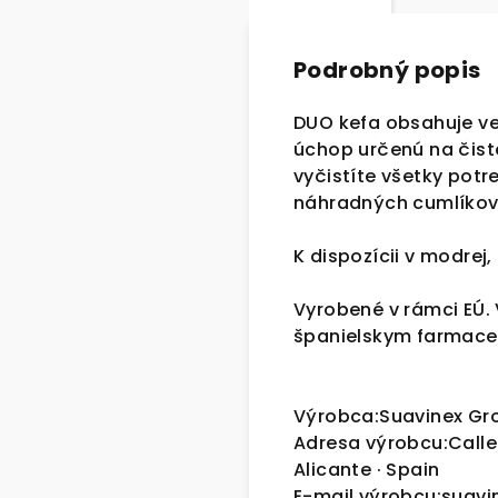
Podrobný popis
DUO kefa obsahuje ve
úchop určenú na čiste
vyčistíte všetky potre
náhradných cumlíkov
K dispozícii v modrej,
Vyrobené v rámci EÚ. 
španielskym farmace
Výrobca:Suavinex Gr
Adresa výrobcu:Calle 
Alicante · Spain
E-mail výrobcu:suav