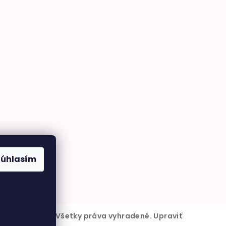
Súhlasím
6
BabyMarket
. Všetky práva vyhradené.
Upraviť
kies