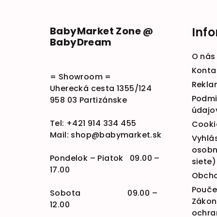
BabyMarket Zone @
Inf
BabyDream
O nás
Konta
= Showroom =
Rekla
Uherecká cesta 1355/124
Podmi
958 03 Partizánske
údajo
Tel:
+421 914 334 455
Cooki
Mail:
shop@babymarket.sk
Vyhlá
osobn
Pondelok – Piatok 09.00 –
siete)
17.00
Obcho
Poučen
Sobota 09.00 –
Zákona
12.00
ochra