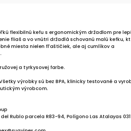
ľkú flexibilnú kefu s ergonomickým držadlom pre lep
nie fliaš a vo vnútri držadlá schovanú malú kefku, k
bné miesta nielen fľaštičiek, ale aj cumlíkov a
.
 ružovej a tyrkysovej farbe.
Všetky výrobky sú bez BPA, klinicky testované a vyr
utickým výrobcom.
oup
del Rublo parcela R83-94, Polígono Las Atalayas 0311
inex@suavinex.com