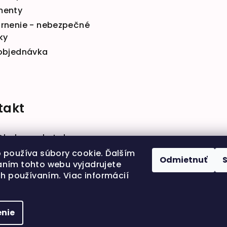
menty
rnenie - nebezpečné
ky
objednávka
takt
@
babymarket.sk
914 334 455
 používa súbory cookie. Ďalším
Odmietnuť
ním tohto webu vyjadrujete
ch používaním. Viac informácií
nie
Copyright 202
nastavenie coo