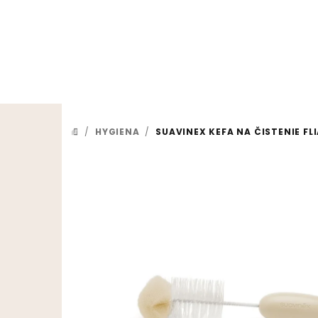
Prejsť na obsah
/
HYGIENA
/
SUAVINEX KEFA NA ČISTENIE FL
DOMOV