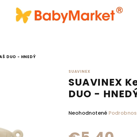
IAŠ DUO - HNEDÝ
SUAVINEX
SUAVINEX Kef
DUO - HNED
Priemerné hodnotenie produ
Neohodnotené
Podrobnos