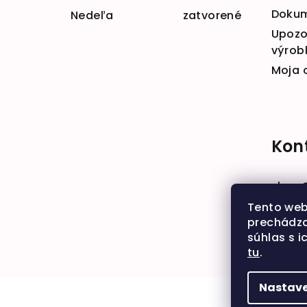
Doku
Nedeľa zatvorené
Upozo
výrob
Moja 
Kon
shop
+421 
Tento web
prechádza
súhlas s i
tu
.
Nastave