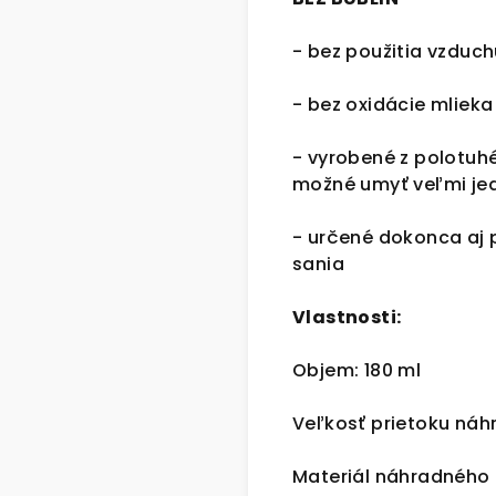
- bez použitia vzduc
- bez oxidácie mlieka
- vyrobené z polotuhé
možné umyť veľmi j
- určené dokonca aj 
sania
Vlastnosti:
Objem: 180 ml
Veľkosť prietoku náh
Materiál náhradného c