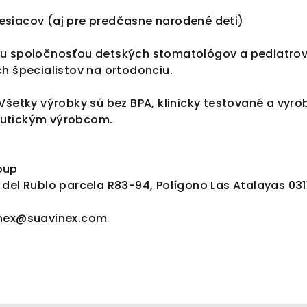
siacov (aj pre predčasne narodené deti)
ou spoločnosťou detských stomatológov a pediatrov
h špecialistov na ortodonciu.
Všetky výrobky sú bez BPA, klinicky testované a vyr
utickým výrobcom.
oup
del Rublo parcela R83-94, Polígono Las Atalayas 0311
inex@suavinex.com