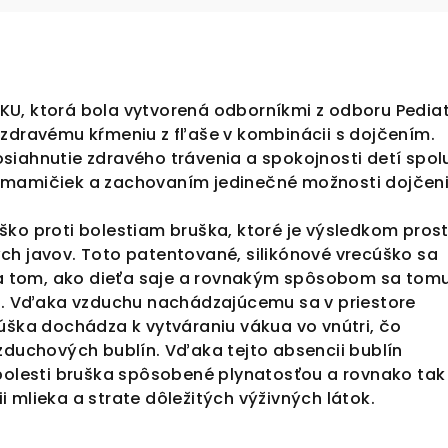
U, ktorá bola vytvorená odborníkmi z odboru Pediat
 zdravému kŕmeniu z fľaše v kombinácii s dojčením.
siahnutie zdravého trávenia a spokojnosti detí spol
 mamičiek a zachovaním jedinečné možnosti dojčeni
ško proti bolestiam bruška, ktoré je výsledkom pros
ch javov. Toto patentované, silikónové vrecúško sa
 na tom, ako dieťa saje a rovnakým spôsobom sa tom
az. Vďaka vzduchu nachádzajúcemu sa v priestore
úška dochádza k vytváraniu vákua vo vnútri, čo
zduchových bublín. Vďaka tejto absencii bublín
 bolesti bruška spôsobené plynatosťou a rovnako tak
 mlieka a strate dôležitých výživných látok.