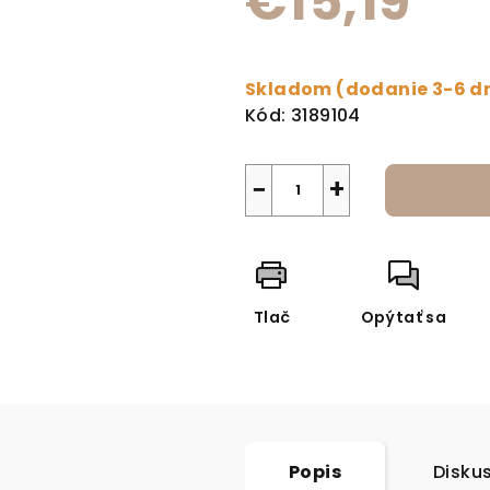
€15,19
Jednotková cena:
Skladom (dodanie 3-6 d
Kód:
3189104
−
+
Tlač
Opýtať sa
Popis
Disku