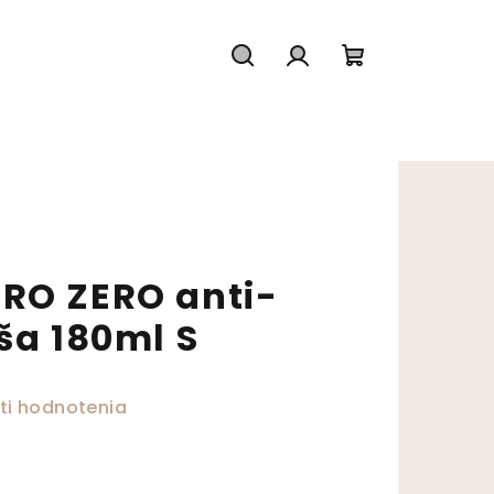
Hľadať
Prihlásenie
Nákupný koš
RO ZERO anti-
ša 180ml S
ktu je 0,0 z 5 hviezdičiek.
ti hodnotenia