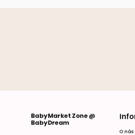
Zápätie
BabyMarket Zone @
Inf
BabyDream
O nás