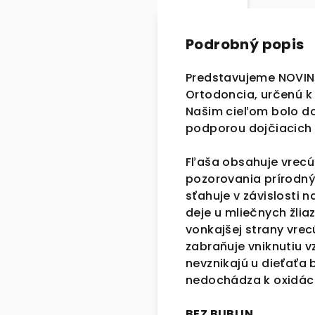
Podrobný popis
Predstavujeme NOVINK
Ortodoncia, určenú k
Našim cieľom bolo do
podporou dojčiacich
Fľaša obsahuje vrecú
pozorovania prírodný
sťahuje v závislosti
deje u mliečnych žli
vonkajšej strany vrec
zabraňuje vniknutiu v
nevznikajú u dieťaťa
nedochádza k oxidácii
BEZ BUBLIN