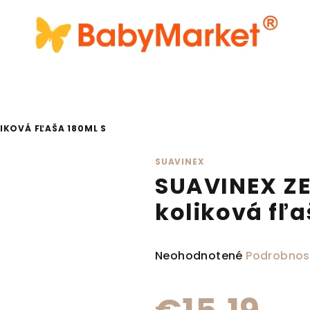
IKOVÁ FĽAŠA 180ML S
SUAVINEX
SUAVINEX ZE
koliková fľa
Priemerné hodnotenie produ
Neohodnotené
Podrobnos