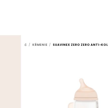
Prejsť na obsah
/
KŔMENIE
/
SUAVINEX ZERO ZERO ANTI-KOL
DOMOV