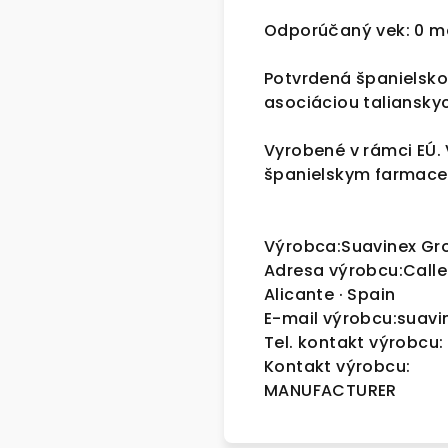
Odporúčaný vek: 0 me
Potvrdená španielsk
asociáciou talianskyc
Vyrobené v rámci EÚ. 
španielskym farmace
Výrobca:Suavinex Gr
Adresa výrobcu:Calle 
Alicante · Spain
E-mail výrobcu:suav
Tel. kontakt výrobcu:
Kontakt výrobcu:
MANUFACTURER