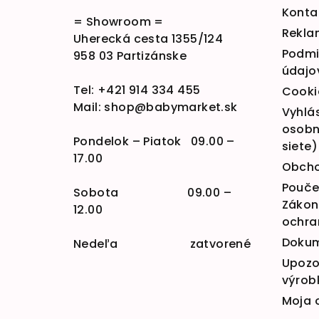
Konta
= Showroom =
Rekla
Uherecká cesta 1355/124
Podmi
958 03 Partizánske
údajo
Tel:
+421 914 334 455
Cooki
Mail:
shop@babymarket.sk
Vyhlá
osobn
Pondelok – Piatok 09.00 –
siete)
17.00
Obcho
Poučen
Sobota 09.00 –
Zákona
12.00
ochra
Doku
Nedeľa zatvorené
Upozo
výrob
Moja 