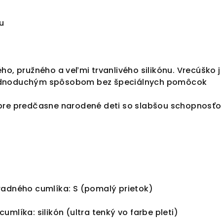
hu
ho, pružného a veľmi trvanlivého silikónu. Vrecúško 
ednoduchým spôsobom bez špeciálnych pomôcok
pre predčasne narodené deti so slabšou schopnosť
radného cumlíka: S (pomalý prietok)
umlíka: silikón (ultra tenký vo farbe pleti)