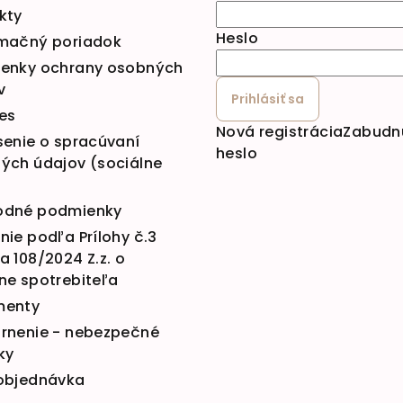
kty
Heslo
mačný poriadok
enky ochrany osobných
v
Prihlásiť sa
es
Nová registrácia
Zabudn
senie o spracúvaní
heslo
ých údajov (sociálne
dné podmienky
ie podľa Prílohy č.3
 108/2024 Z.z. o
ne spotrebiteľa
menty
rnenie - nebezpečné
ky
objednávka