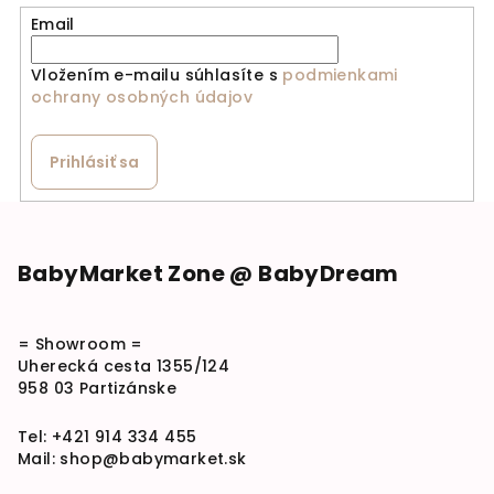
Email
Vložením e-mailu súhlasíte s
podmienkami
ochrany osobných údajov
Prihlásiť sa
Zápätie
BabyMarket Zone @ BabyDream
= Showroom =
Uherecká cesta 1355/124
958 03 Partizánske
Tel:
+421 914 334 455
Mail:
shop@babymarket.sk