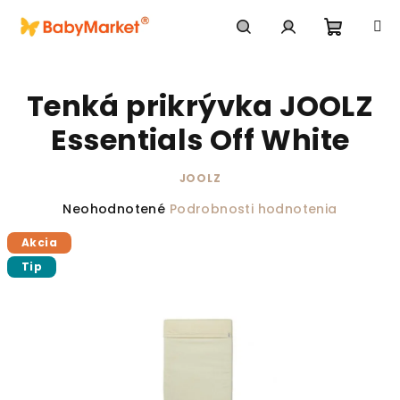
Prejsť na obsah
Nákupn
Hľadať
Prihlásenie
Tenká prikrývka JOOLZ
Essentials Off White
JOOLZ
Priemerné hodnotenie produktu je 0,0 z 5 hviezdič
Neohodnotené
Podrobnosti hodnotenia
Akcia
Tip