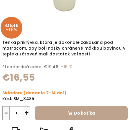
€19,48
–15 %
Tenká prikrývka, ktorá je dokonale zakasaná pod
matracom, aby boli nôžky chránené mäkkou bavlnou v
teple a zároveň mali dostatok voľnosti.
štandardná cena:
€19,48
–15 %
€16,55
Jednotková cena:
Skladom (dodanie 7-14 dní)
Kód:
BM_8485
−
+
Do košíka