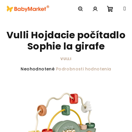
Prejsť na obsah
Nákupn
Hľadať
Prihlásenie
Vulli Hojdacie počítadlo
Sophie la girafe
VULLI
Priemerné hodnotenie produktu je 0,0 z 5 hviezdič
Neohodnotené
Podrobnosti hodnotenia