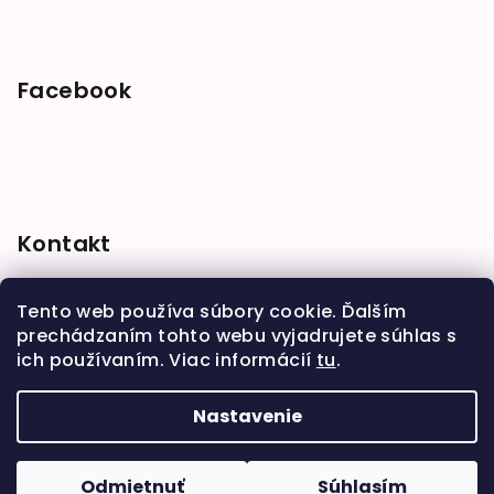
Facebook
Kontakt
shop
@
babymarket.sk
Tento web používa súbory cookie. Ďalším
+421 914 334 455
prechádzaním tohto webu vyjadrujete súhlas s
ich používaním. Viac informácií
tu
.
Nastavenie
Copyright 2026
BabyMarket
. Všetky práva
vyhradené.
Upraviť nastavenie cookies
Odmietnuť
Súhlasím