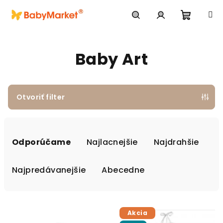
Prejsť na obsah
Nákupn
Hľadať
Prihlásenie
Baby Art
Otvoriť filter
Radenie produktov
Odporúčame
Najlacnejšie
Najdrahšie
Najpredávanejšie
Abecedne
Výpis produktov
Akcia