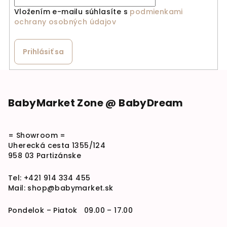
Vložením e-mailu súhlasíte s
podmienkami
ochrany osobných údajov
Prihlásiť sa
Zápätie
BabyMarket Zone @ BabyDream
= Showroom =
Uherecká cesta 1355/124
958 03 Partizánske
Tel:
+421 914 334 455
Mail:
shop@babymarket.sk
Pondelok – Piatok 09.00 – 17.00