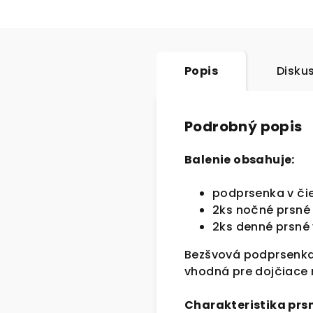
Popis
Disku
Podrobný popis
Balenie obsahuje:
podprsenka v čie
2ks nočné prsné 
2ks denné prsné 
Bezšvová podprsenka
vhodná pre dojčiace
Charakteristika prsn