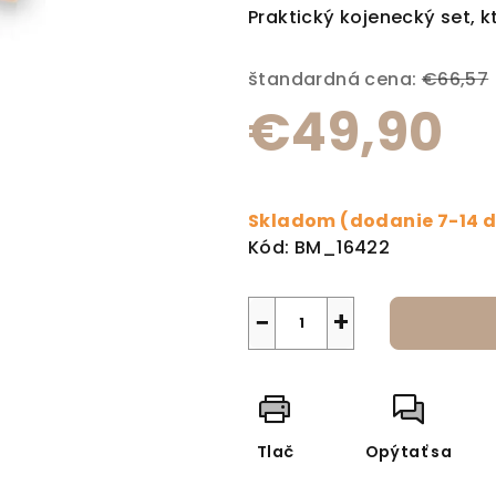
Praktický kojenecký set, 
štandardná cena:
€66,57
€49,90
Jednotková cena:
Skladom (dodanie 7-14 d
Kód:
BM_16422
−
+
Tlač
Opýtať sa