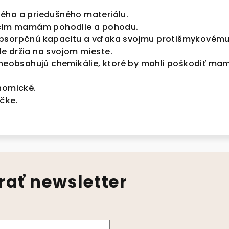
ého a priedušného materiálu.
acim mamám pohodlie a pohodu.
bsorpčnú kapacitu a vďaka svojmu protišmykovém
e držia na svojom mieste.
 neobsahujú chemikálie, ktoré by mohli poškodiť ma
nomické.
čke.
ať newsletter