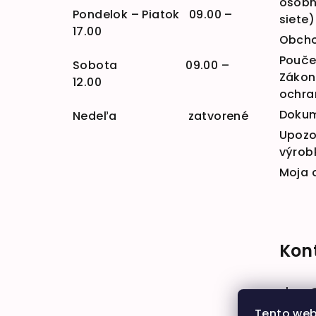
osobn
Pondelok – Piatok 09.00 –
siete)
17.00
Obcho
Poučen
Sobota 09.00 –
Zákona
12.00
ochra
Doku
Nedeľa zatvorené
Upozo
výrob
Moja 
Kon
shop
+421 
Tento web