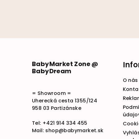
Zápätie
BabyMarket Zone @
Inf
BabyDream
O nás
Konta
= Showroom =
Rekla
Uherecká cesta 1355/124
Podmi
958 03 Partizánske
údajo
Tel:
+421 914 334 455
Cooki
Mail:
shop@babymarket.sk
Vyhlá