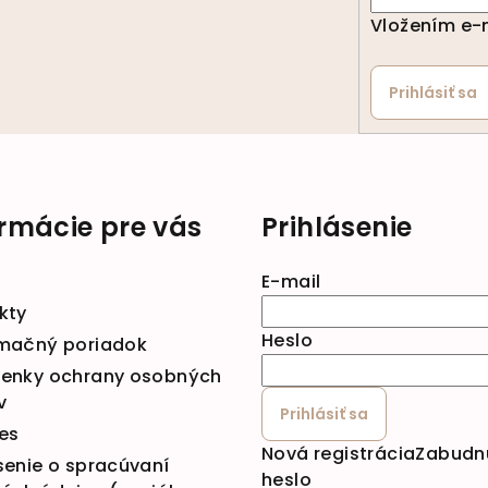
Vložením e-m
Prihlásiť sa
ormácie pre vás
Prihlásenie
E-mail
kty
Heslo
mačný poriadok
enky ochrany osobných
v
Prihlásiť sa
es
Nová registrácia
Zabudn
senie o spracúvaní
heslo