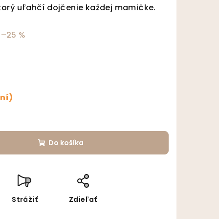
ktorý uľahčí dojčenie každej mamičke.
–25 %
ní)
Do košíka
Strážiť
Zdieľať