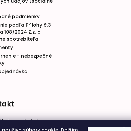
ých údajov (sociálne
dné podmienky
ie podľa Prílohy č.3
 108/2024 Z.z. o
ne spotrebiteľa
menty
rnenie - nebezpečné
ky
objednávka
takt
@
babymarket.sk
914 334 455
 používa súbory cookie. Ďalším