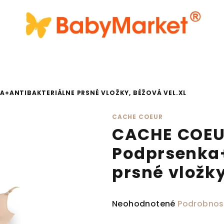
+ANTIBAKTERIÁLNE PRSNÉ VLOŽKY, BÉŽOVÁ VEL.XL
CACHE COEUR
CACHE COE
Podprsenka+
prsné vložky
Priemerné hodnotenie produ
Neohodnotené
Podrobnos