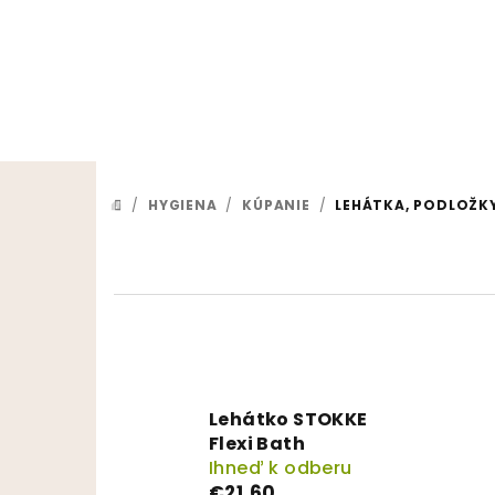
Prejsť na obsah
/
HYGIENA
/
KÚPANIE
/
LEHÁTKA, PODLOŽK
DOMOV
Lehátko STOKKE
Flexi Bath
Ihneď k odberu
€21,60