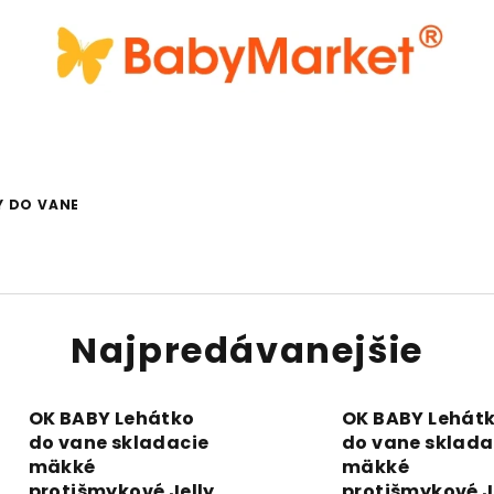
Y DO VANE
Najpredávanejšie
OK BABY Lehátko
OK BABY Lehát
do vane skladacie
do vane sklada
mäkké
mäkké
protišmykové Jelly
protišmykové J