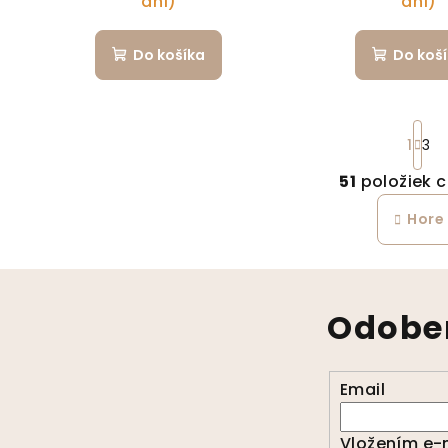
dní)
dní)
Do košíka
Do koš
St
1
3
51
položiek 
Ov
Hore
Odober
Email
Vložením e-m