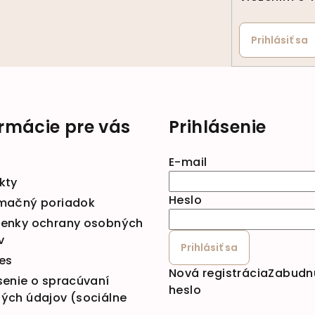
Prihlásiť sa
ormácie pre vás
Prihlásenie
E-mail
kty
Heslo
mačný poriadok
enky ochrany osobných
v
Prihlásiť sa
es
Nová registrácia
Zabudn
senie o spracúvaní
heslo
ých údajov (sociálne