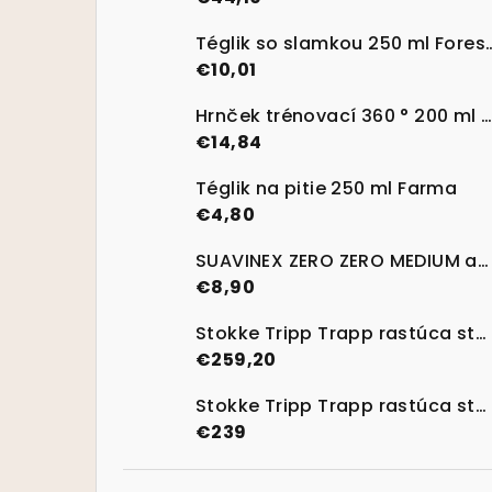
Téglik so slamkou 250 m
€10,01
Hrnček trénovací 360 ° 200 ml 6m + Forest Friends
€14,84
Téglik na pitie 250 ml Farma
€4,80
SUAVINEX ZERO ZERO MEDIUM anti-kolikový cumlík M 2 ks
€8,90
Stokke Tripp Trapp rastúca stolička Lemon Yellow + Baby set
€259,20
Stokke Tripp Trapp rastúca stolička Natural
€239