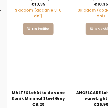
Harry extra dlhá Pink
Harry extra
€10,35
€10,3
l Forest Friends
Skladom (dodanie 3-6
Skladom (doda
dní)
dní)
Do košíka
Do koš
MALTEX Lehátko do vane
ANGELCARE Le
Koník Minimal Steel Grey
vane Light
€8,25
€25,9