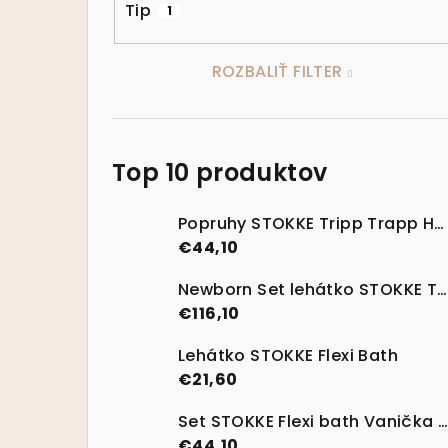
Tip
1
ROZBALIŤ FILTER
Top 10 produktov
Popruhy STOKKE Tripp Trapp Harness V2 - nová generácia
€44,10
Newborn Set lehátko STOKKE Tripp Trapp Vanilla White
€116,10
Lehátko STOKKE Flexi Bath
€21,60
Set STOKKE Flexi bath Vanička na kúpanie s termosenzitívnou nálepkou Transparent Green
€44,10