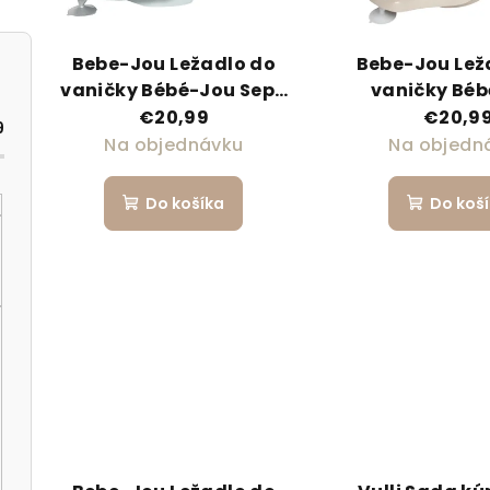
Bebe-Jou Ležadlo do
Bebe-Jou Lež
vaničky Bébé-Jou Sepp
vaničky Bé
Sky Green
Fabulous 
€20,99
€20,9
9
Na objednávku
Na objedn
Do košíka
Do koš