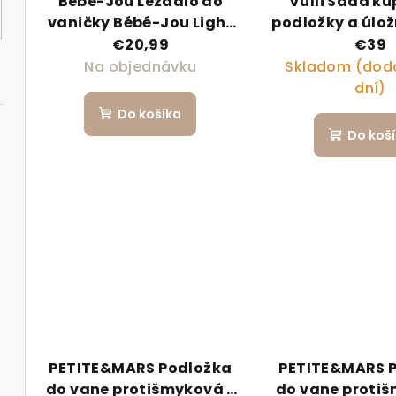
Bebe-Jou Ležadlo do
Vulli Sada kú
vaničky Bébé-Jou Light
podložky a úlož
Grey
€20,99
€39
Na objednávku
Skladom (doda
dní)
Do košíka
Do koš
PETITE&MARS Podložka
PETITE&MARS 
do vane protišmyková -
do vane proti