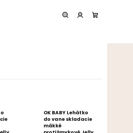
Hľadať
Prihlásenie
Nákupný koš
ko
OK BABY Lehátko
cie
do vane skladacie
mäkké
elly
protišmykové Jelly