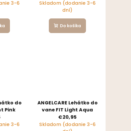
nie 3-6
Skladom (dodanie 3-6
dní)
íka
Do košíka
hátko do
ANGELCARE Lehátko do
ht Pink
vane FIT Light Aqua
5
€20,95
nie 3-6
Skladom (dodanie 3-6