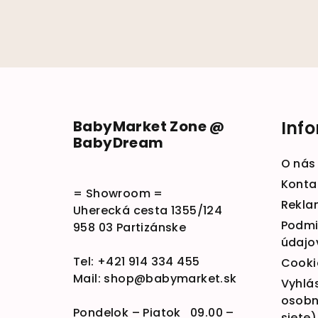
Zápätie
BabyMarket Zone @
Inf
BabyDream
O nás
Konta
= Showroom =
Rekla
Uherecká cesta 1355/124
Podmi
958 03 Partizánske
údajo
Tel:
+421 914 334 455
Cooki
Mail:
shop@babymarket.sk
Vyhlá
osobn
Pondelok – Piatok 09.00 –
siete)