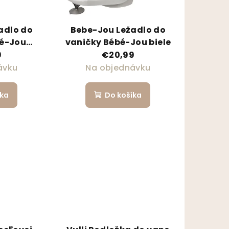
adlo do
Bebe-Jou Ležadlo do
bé-Jou
vaničky Bébé-Jou biele
Taupe
9
€20,99
ávku
Na objednávku
íka
Do košíka