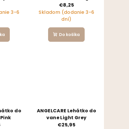
 dlhá
Green
5
€8,25
nie 3-6
Skladom (dodanie 3-6
dní)
íka
Do košíka
hátko do
ANGELCARE Lehátko do
 Pink
vane Light Grey
5
€25,95