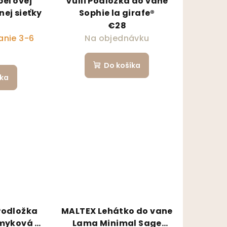
peľovej
Vulli Podložka do vane
nej sieťky
Sophie la girafe®
€28
nie 3-6
Na objednávku
Do košíka
íka
Podložka
MALTEX Lehátko do vane
šmyková -
Lama Minimal Sage