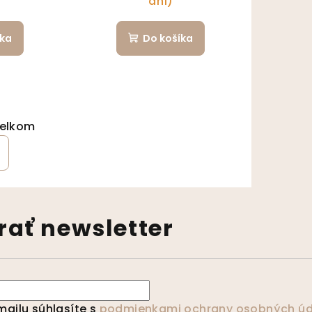
dní)
íka
Do košíka
ránkovanie
celkom
ládacie prvky výpisu
ať newsletter
ailu súhlasíte s
podmienkami ochrany osobných úd