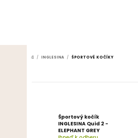
Prejsť na obsah
/
INGLESINA
/
ŠPORTOVÉ KOČÍKY
DOMOV
Športový kočík
INGLESINA Quid 2 -
ELEPHANT GREY
Ihneď k odberu