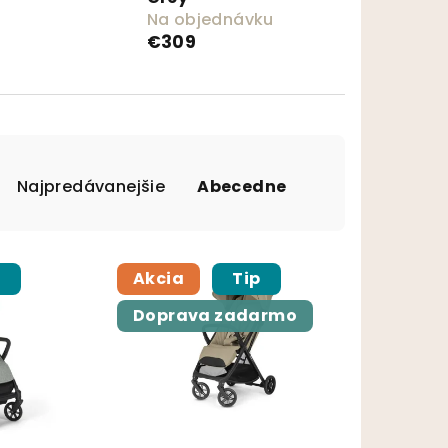
Na objednávku
€309
Najpredávanejšie
Abecedne
p
Akcia
Tip
Doprava zadarmo