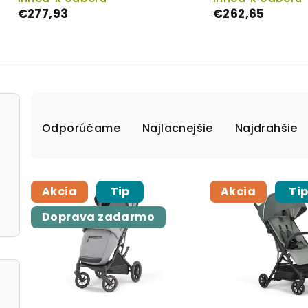
€277,93
€262,65
Radenie produktov
Odporúčame
Najlacnejšie
Najdrahšie
Výpis produktov
Akcia
Tip
Akcia
Ti
Doprava zadarmo