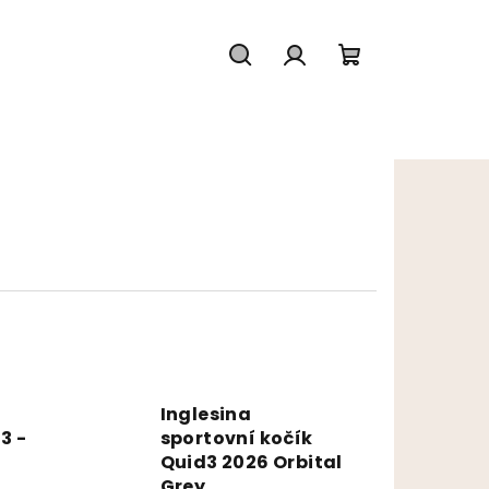
Hľadať
Prihlásenie
Nákupný koš
Inglesina
3 -
sportovní kočík
Quid3 2026 Orbital
Grey