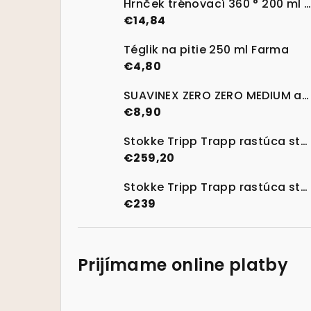
Hrnček trénovací 360 ° 200 ml 6m + Forest Friends
€14,84
Téglik na pitie 250 ml Farma
€4,80
SUAVINEX ZERO ZERO MEDIUM anti-kolikový cumlík M 2 ks
€8,90
Stokke Tripp Trapp rastúca stolička Lemon Yellow + Baby set
€259,20
Stokke Tripp Trapp rastúca stolička Natural
€239
Prijímame online platby