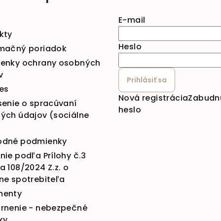
E-mail
kty
Heslo
mačný poriadok
enky ochrany osobných
v
Prihlásiť sa
es
Nová registrácia
Zabudn
senie o spracúvaní
heslo
ých údajov (sociálne
dné podmienky
ie podľa Prílohy č.3
 108/2024 Z.z. o
ne spotrebiteľa
menty
rnenie - nebezpečné
ky