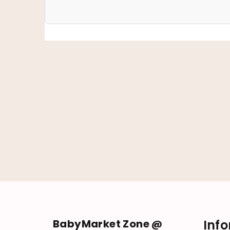
Zápätie
BabyMarket Zone @
Inf