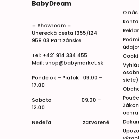
BabyDream
O nás
Konta
= Showroom =
Rekla
Uherecká cesta 1355/124
Podmi
958 03 Partizánske
údajo
Tel:
+421 914 334 455
Cooki
Mail:
shop@babymarket.sk
Vyhlá
osobn
Pondelok – Piatok 09.00 –
siete)
17.00
Obcho
Poučen
Sobota 09.00 –
Zákona
12.00
ochra
Doku
Nedeľa zatvorené
Upozo
výrob