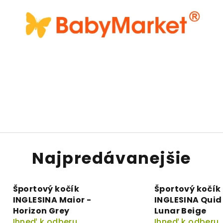
Najpredávanejšie
Športový kočík
Športový kočík
INGLESINA Maior -
INGLESINA Quid 
Horizon Grey
Lunar Beige
Ihneď k odberu
Ihneď k odberu