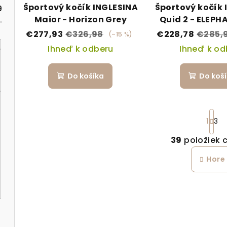
Športový kočík INGLESINA
Športový kočík 
9
Maior - Horizon Grey
Quid 2 - ELEPH
€277,93
€326,98
€228,78
€285,
(–15 %)
Ihneď k odberu
Ihneď k od
Do košíka
Do koš
St
1
3
39
položiek 
Ov
Hore