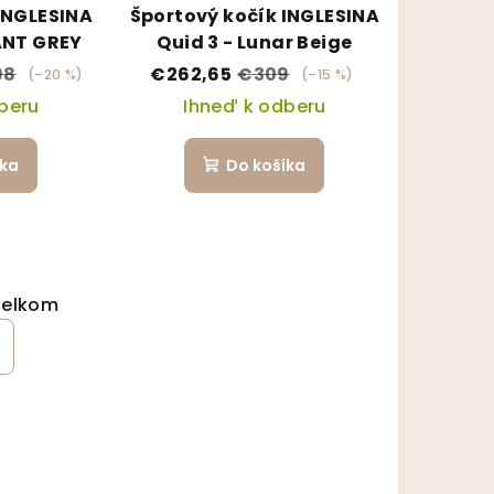
INGLESINA
Športový kočík INGLESINA
ANT GREY
Quid 3 - Lunar Beige
98
€262,65
€309
(–20 %)
(–15 %)
beru
Ihneď k odberu
íka
Do košíka
ránkovanie
celkom
ládacie prvky výpisu