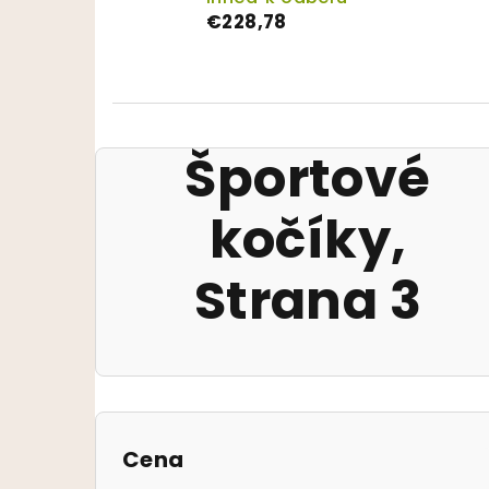
€228,78
Športové
kočíky
,
Strana 3
Bočný panel
Cena